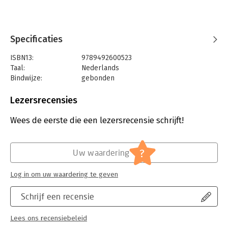
Specificaties
ISBN13:
9789492600523
Taal:
Nederlands
Bindwijze:
gebonden
Aantal pagina's:
32
Uitgever:
De Vrije Uitgevers
Lezersrecensies
Druk:
1
Verschijningsdatum:
24-3-2023
Wees de eerste die een lezersrecensie schrijft!
Hoofdrubriek:
Jeugd
?
Uw waardering
Log in om uw waardering te geven
Schrijf een recensie
Lees ons recensiebeleid