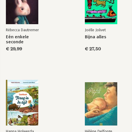
Rébecca Dautremer
Joëlle Jolivet
Eén enkele
Bijna alles
seconde
€ 29,99
€ 27,50
Hanna Holwerda
Hélène Delforge