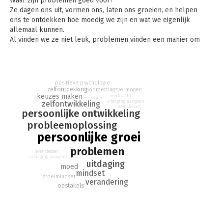
Waar zijn problemen goed voor?
Ze dagen ons uit, vormen ons, laten ons groeien, en helpen
ons te ontdekken hoe moedig we zijn en wat we eigenlijk
allemaal kunnen.
Al vinden we ze niet leuk, problemen vinden een manier om
ons op een onverwachte manier te veranderen en te
verbeteren.
Dus wat moet je doen met jouw probleem? Die keus is aan jou!
positieve psychologie
zelfontdekking
doorzettingsvermogen
keuzes maken
veerkracht
veerkracht
uitdaging aangaan
zelfontwikkeling
levenslessen
persoonlijke ontwikkeling
probleemoplossing
persoonlijke groei
problemen
levenslessen
uitdaging aangaan
uitdaging
moed
mindset
groeimindset
verandering
obstakels