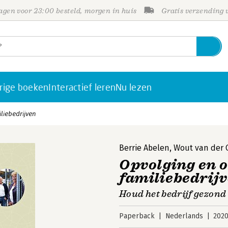
gen voor 23:00 besteld, morgen in huis
Gratis verzending
rige boeken
Interactief leren
Nu lezen
liebedrijven
Berrie Abelen
,
Wout van der 
Opvolging en o
familiebedrij
Houd het bedrijf gezond 
Paperback
Nederlands
202