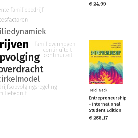
€ 24,99
nte familiebedrijf
cesfactoren
iliedynamiek
rijven
familievermogen
continuïteit
opvolging
continuïteit
overdracht
cirkelmodel
drijfsopvolgingsregeling
Heidi Neck
iliebedrijf
Entrepreneurship
- International
Student Edition
€ 255,17