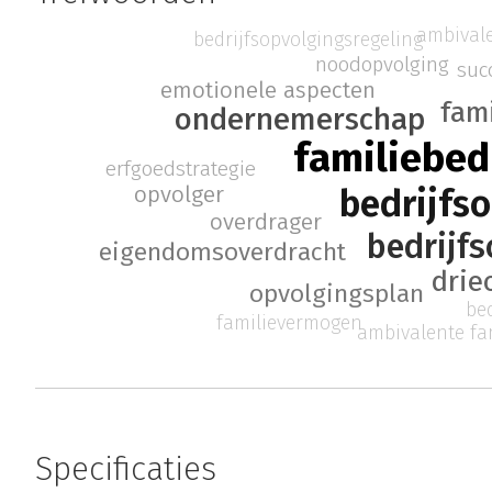
ambivale
bedrijfsopvolgingsregeling
noodopvolging
suc
emotionele aspecten
fam
ondernemerschap
familiebed
erfgoedstrategie
opvolger
bedrijfs
overdrager
bedrijfs
eigendomsoverdracht
drie
opvolgingsplan
be
familievermogen
ambivalente fam
Specificaties