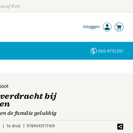
 vanaf €20
Inloggen
010-4731397
Personen
Trefwoorden
Goot
verdracht bij
ven
en de familie gelukkig
0
1e druk
9789493171169