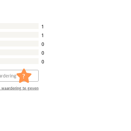
1
1
0
0
0
?
rdering
 waardering te geven