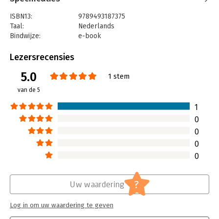
ISBN13:
9789493187375
Taal:
Nederlands
Bindwijze:
e-book
Beveiliging:
watermerk
Bestandsformaat:
epub
Lezersrecensies
Aantal pagina's:
77
5.0
Uitgever:
Expertboek (CB)
1 stem
Druk:
1
van de 5
Verschijningsdatum:
19-6-2020
1
Hoofdrubriek:
Ondernemen
,
Werk en loopbaan
0
Serie:
10 stappen boekenserie
0
0
0
?
Uw waardering
Log in om uw waardering te geven