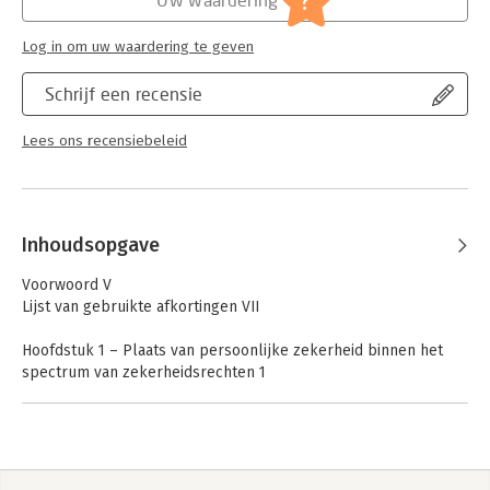
?
fiducaire eigendom, bezitloos pand
Zekerheidsrecht
Log in om uw waardering te geven
Serie:
Ars Aequi Cahiers Privaatrecht
Schrijf een recensie
Lees ons recensiebeleid
Inhoudsopgave
Voorwoord V
Lijst van gebruikte afkortingen VII
Hoofdstuk 1 – Plaats van persoonlijke zekerheid binnen het
spectrum van zekerheidsrechten 1
1.1 Inleiding 1
1.2 Afbakening: persoonlijke zekerheid versus
goederenrechtelijke en contractuele zekerheid 2
1.3 Open stelsel van persoonlijke zekerheidsrechten 3
1.4 Praktijkontwikkeling vormt de basis voor theoretische