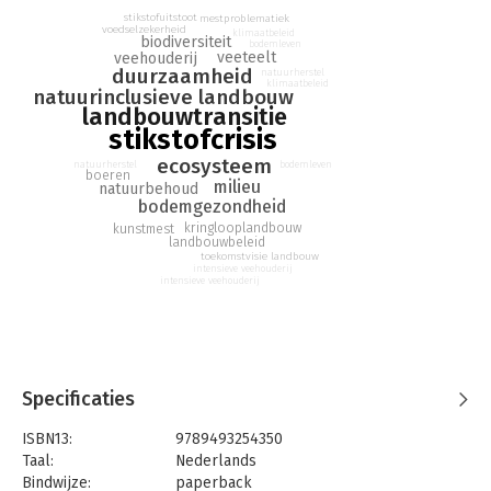
stikstofuitstoot
mestproblematiek
voedselzekerheid
klimaatbeleid
biodiversiteit
bodemleven
veeteelt
veehouderij
duurzaamheid
natuurherstel
klimaatbeleid
natuurinclusieve landbouw
landbouwtransitie
stikstofcrisis
ecosysteem
natuurherstel
bodemleven
boeren
milieu
natuurbehoud
bodemgezondheid
kringlooplandbouw
kunstmest
landbouwbeleid
toekomstvisie landbouw
intensieve veehouderij
intensieve veehouderij
Specificaties
ISBN13:
9789493254350
Taal:
Nederlands
Bindwijze:
paperback