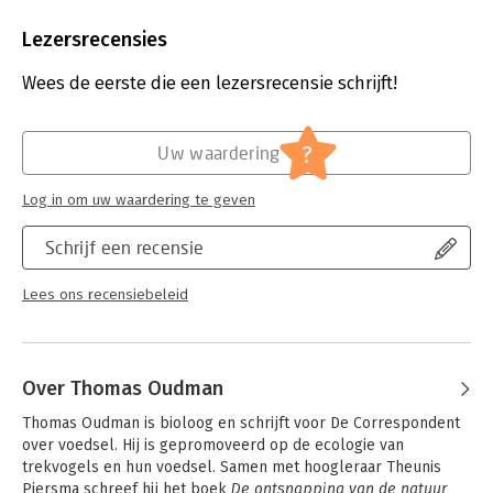
Aantal pagina's:
156
Uitgever:
De Correspondent BV
Lezersrecensies
Druk:
1
Verschijningsdatum:
9-6-2023
Wees de eerste die een lezersrecensie schrijft!
Hoofdrubriek:
Mens en maatschappij
?
Uw waardering
Log in om uw waardering te geven
Schrijf een recensie
Lees ons recensiebeleid
Over Thomas Oudman
Thomas Oudman is bioloog en schrijft voor De Correspondent 
over voedsel. Hij is gepromoveerd op de ecologie van 
trekvogels en hun voedsel. Samen met hoogleraar Theunis 
Piersma schreef hij het boek 
De ontsnapping van de natuur