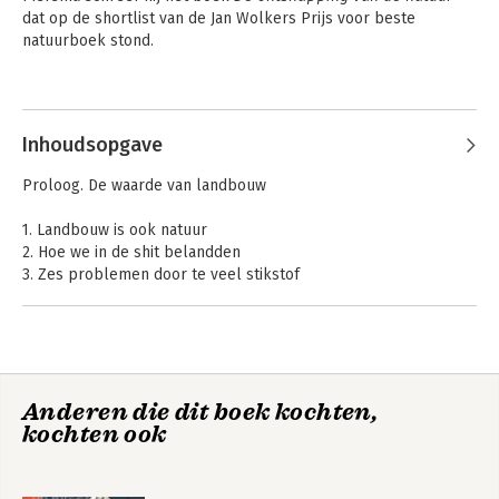
dat op de shortlist van de Jan Wolkers Prijs voor beste 
natuurboek stond.
Andere boeken door Thomas
Oudman
Inhoudsopgave
Proloog. De waarde van landbouw
1. Landbouw is ook natuur
2. Hoe we in de shit belandden
3. Zes problemen door te veel stikstof
4. Waarom de overheid het stikstofprobleem nog niet heeft
opgelost
5. Laat de natuur het werk doen
6. Uit de shit
Anderen die dit boek kochten,
Epiloog. Niet minder, maar meer boeren
Uit de shit
kochten ook
Dankwoord
Noten