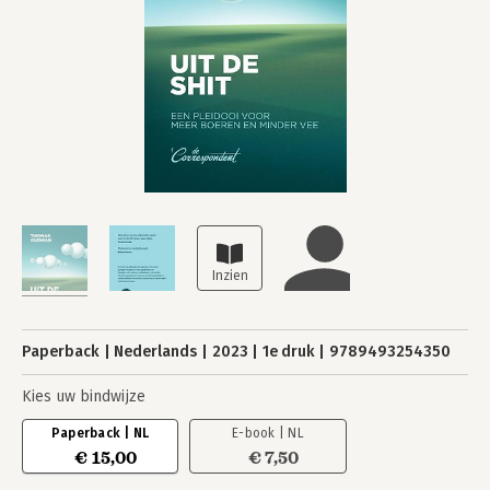
Paperback
Nederlands
2023
1e druk
9789493254350
Kies uw bindwijze
Paperback | NL
E-book | NL
€ 15,00
€ 7,50