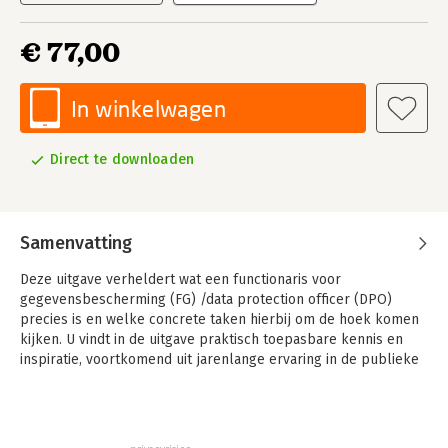
€ 77,00
In winkelwagen
Direct te downloaden
Samenvatting
Deze uitgave verheldert wat een functionaris voor
gegevensbescherming (FG) /data protection officer (DPO)
precies is en welke concrete taken hierbij om de hoek komen
kijken. U vindt in de uitgave praktisch toepasbare kennis en
inspiratie, voortkomend uit jarenlange ervaring in de publieke
en private sector.
In Hoe ben je FG? passeren stap voor stap de belangrijkste
aspecten van het FG-schap de revue. De auteur helpt om