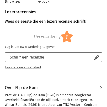
Bindwijze:
e-book
Beveiliging:
watermerk
Bestandsformaat:
epub
Lezersrecensies
Aantal pagina's:
256
Uitgever:
Amsterdam University Press
Wees de eerste die een lezersrecensie schrijft!
Druk:
1
Verschijningsdatum:
19-11-2024
?
Uw waardering
Hoofdrubriek:
Economie
Log in om uw waardering te geven
Schrijf een recensie
Lees ons recensiebeleid
Over Flip de Kam
Prof. dr. C.A. (Flip) de Kam (1946) is emeritus hoogleraar 
Overheidsfinanciën aan de Rijksuniversiteit Groningen. Dr. 
Wimar Bolhuis (1986) is directeur van TNO Vector – Centrum 