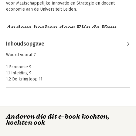
voor Maatschappelijke Innovatie en Strategie en docent 
economie aan de Universiteit Leiden. 
Andere boeken door Flip de Kam
Inhoudsopgave
Woord vooraf 7
1 Economie 9
1.1 Inleiding 9
1.2 De kringloop 11
1.3 De omvang van de economie 18
1.4 Middelen en bestedingen 25
1.5 Ons nationale spaaroverschot 29
1.6 Sociaaleconomisch beleid 35
Overheidsfinanciën
De werking van de
Nederlandse
economie
Anderen die dit e-book kochten,
2 Keynes en de klassieken 39
kochten ook
2.1 Inleiding 39
2.2 Het optimisme van de klassieken 40
2.3 Het pessimisme van Keynes 48