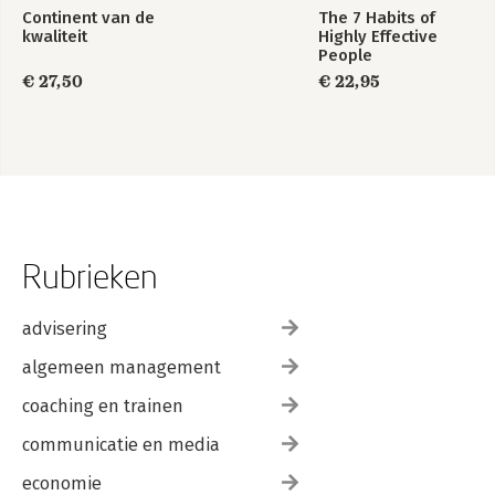
Continent van de
The 7 Habits of
8.3 Het monetaire beleid in de eurozone 221
kwaliteit
Highly Effective
People
Noten 239
€ 27,50
€ 22,95
Literatuur 247
Zakenregister 253
Namenregister 256
Rubrieken
advisering
algemeen management
coaching en trainen
communicatie en media
economie