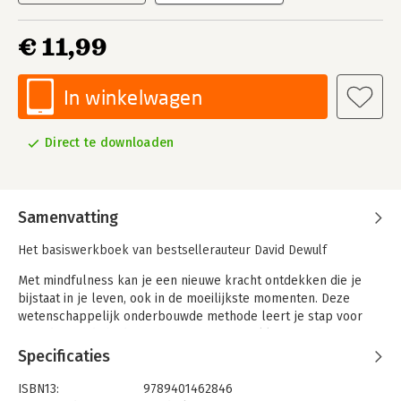
€ 11,99
In winkelwagen
Direct te downloaden
Samenvatting
Het basiswerkboek van bestsellerauteur David Dewulf
Met mindfulness kan je een nieuwe kracht ontdekken die je
bijstaat in je leven, ook in de moeilijkste momenten. Deze
wetenschappelijk onderbouwde methode leert je stap voor
stap de vaardigheden om stress aan te pakken, minder te
piekeren en depressie te voorkomen. Je ontwikkelt
Specificaties
zelfvertrouwen, een heldere focus en emotionele intelligentie.
Het boek combineert op een unieke manier mindfulness met
ISBN13:
9789401462846