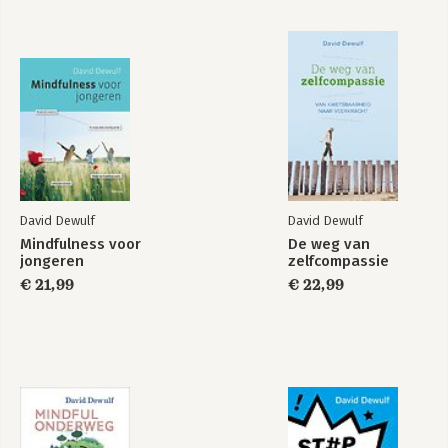
De auteur
Audio & cd's
Literatuur
David Dewulf
David Dewulf
Mindfulness voor
De weg van
Stop examenstress
Mindful onderweg
jongeren
zelfcompassie
€ 21,99
€ 22,99
Bekijk alle boeken