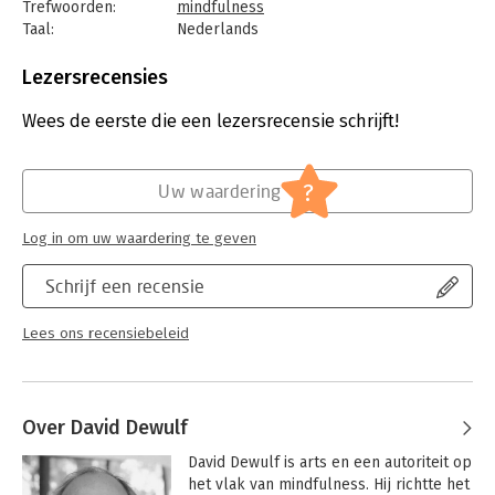
sleutelelementen uit de positieve en cognitieve psychologie
Trefwoorden:
mindfulness
en Mind/Body Medicine. Zo kan jij optimaal het geluk van je
Taal:
Nederlands
leven in handen nemen.
Bindwijze:
e-book
Beveiliging:
watermerk
Lezersrecensies
Bestandsformaat:
epub
Aantal pagina's:
176
Wees de eerste die een lezersrecensie schrijft!
Uitgever:
Lannoo
Druk:
1
Verschijningsdatum:
17-6-2019
?
Uw waardering
Hoofdrubriek:
Psychologie
Log in om uw waardering te geven
Schrijf een recensie
Lees ons recensiebeleid
Over David Dewulf
David Dewulf is arts en een autoriteit op 
het vlak van mindfulness. Hij richtte het 