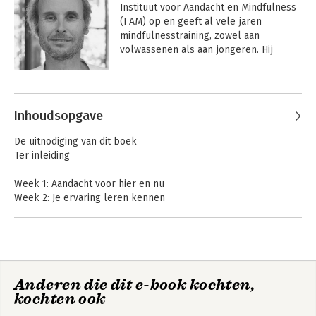
Instituut voor Aandacht en Mindfulness 
(I AM) op en geeft al vele jaren 
mindfulnesstraining, zowel aan 
volwassenen als aan jongeren. Hij 
leidde ook vele mindfulnesstrainers op. 
Daarnaast werkt hij nauw samen met 
Andere boeken door David Dewulf
verschillende universiteiten om het 
effect van mindfulness verder te 
Inhoudsopgave
onderzoeken.
De uitnodiging van dit boek
Ter inleiding
Week 1: Aandacht voor hier en nu
Week 2: Je ervaring leren kennen
Week 3: Ademruimtes nemen
Week 4: Stress onder de loep
Week 5: Surfen op intense golven
Week 6: Aandacht voor je communicatie
Week 7: Zorg dragen voor jezelf en je leven
Anders omgaan
Anders omgaan
Anderen die dit e-book kochten,
Week 8: Heartful leven
met angst
met boosheid
kochten ook
Dankwoord