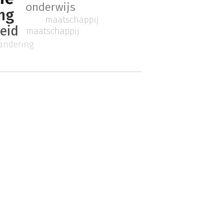
onderwijs
ng
maatschappij
eid
maatschappij
andering