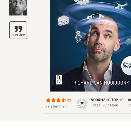
VOORMALIG TOP 10
V
10
Totaal 23 dagen
T
79 stemmen