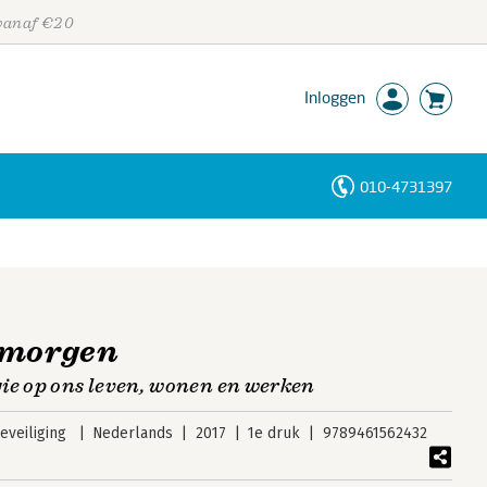
 vanaf €20
Inloggen
010-4731397
Personen
Trefwoorden
 morgen
ie op ons leven, wonen en werken
veiliging
Nederlands
2017
1e druk
9789461562432