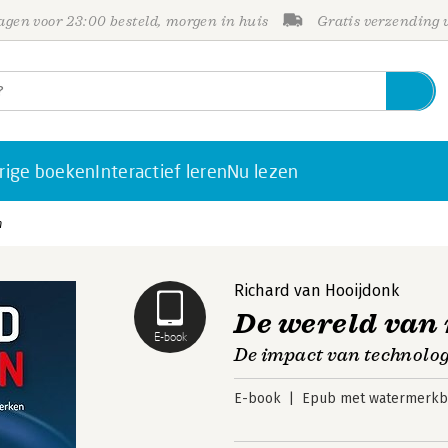
gen voor 23:00 besteld, morgen in huis
Gratis verzending
rige boeken
Interactief leren
Nu lezen
n
Richard van Hooijdonk
De wereld van
E-book
De impact van technolog
E-book
Epub met watermerkbe