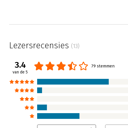
Lezersrecensies
(13)
3.4
79 stemmen
van de 5