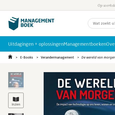
Op werkda
Uitdagingen + oplossingen
Managementboeken
Ove
E-Books
Verandermanagement
De wereld van morge