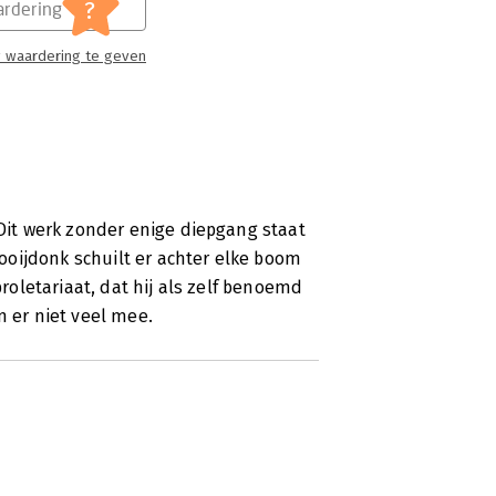
?
rdering
 waardering te geven
it werk zonder enige diepgang staat
oijdonk schuilt er achter elke boom
proletariaat, dat hij als zelf benoemd
n er niet veel mee.