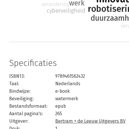
werk
verandering
robotiseri
cyberveiligheid
duurzaamh
ver
Specificaties
ISBN13:
9789461562432
Taal:
Nederlands
Bindwijze:
e-book
Beveiliging:
watermerk
Bestandsformaat:
epub
Aantal pagina's:
265
Uitgever:
Bertram + de Leeuw Uitgevers BV
Druk:
1