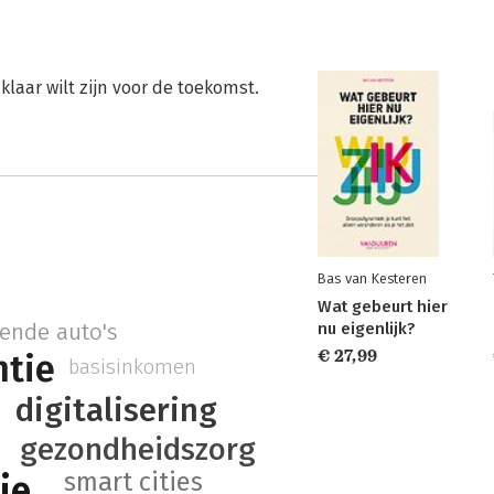
klaar wilt zijn voor de toekomst.
Bas van Kesteren
Wat gebeurt hier
nu eigenlijk?
dende auto's
€ 27,99
ntie
basisinkomen
digitalisering
gezondheidszorg
smart cities
ie