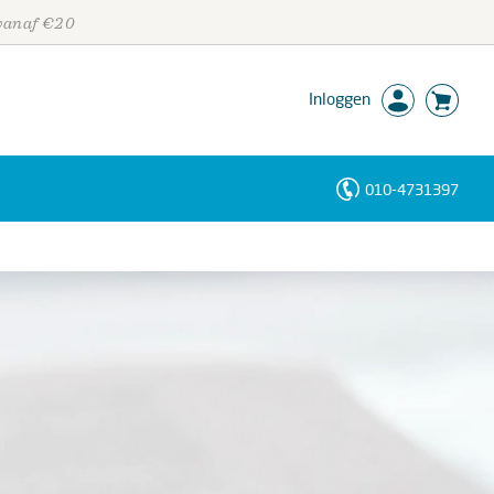
 vanaf €20
Inloggen
010-4731397
Personen
Trefwoorden