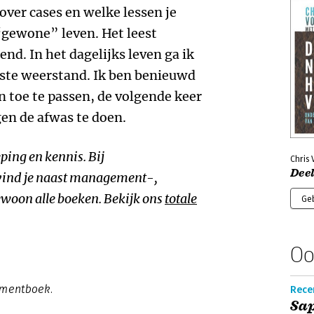
over cases en welke lessen je
“gewone” leven. Het leest
end. In het dagelijks leven ga ik
ste weerstand. Ik ben benieuwd
n toe te passen, de volgende keer
gen de afwas te doen.
ping en kennis. Bij
Chris 
Deel
ind je naast management-,
woon alle boeken. Bekijk ons
totale
Ge
Oo
gementboek.
Recen
Sa