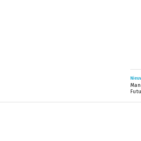
Nieu
Mana
Futu