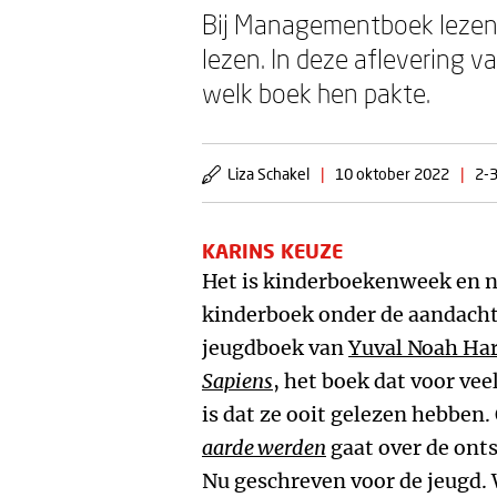
Bij Managementboek lezen
lezen. In deze aflevering 
welk boek hen pakte.
Liza Schakel
|
10 oktober 2022
|
2-3
KARINS KEUZE
Het is kinderboekenweek en na
kinderboek onder de aandach
jeugdboek van
Yuval Noah Har
Sapiens
, het boek dat voor ve
is dat ze ooit gelezen hebben
aarde werden
gaat over de ont
Nu geschreven voor de jeugd. 