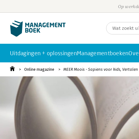
Op werkda
Uitdagingen + oplossingen
Managementboeken
Ove
Online magazine
MEER Moois - Sapiens voor kids, Vertalen