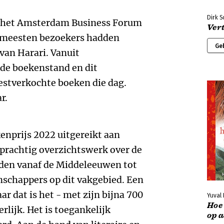
Dirk 
p het Amsterdam Business Forum
Ver
De meesten bezoekers hadden
Ge
van Harari. Vanuit
e boekenstand en dit
estverkochte boeken die dag.
r.
enprijs 2022 uitgereikt aan
 prachtig overzichtswerk over de
nden vanaf de Middeleeuwen tot
nschappers op dit vakgebied. Een
r dat is het - met zijn bijna 700
Yuval
Hoe 
erlijk. Het is toegankelijk
op 