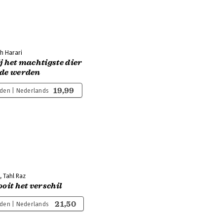
h Harari
j het machtigste dier
rde werden
19,99
den | Nederlands
, Tahl Raz
ooit het verschil
21,50
den | Nederlands