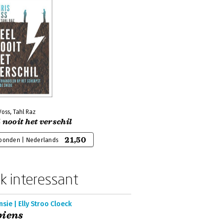
Voss, Tahl Raz
 nooit het verschil
21,50
bonden | Nederlands
k interessant
sie | Elly Stroo Cloeck
piens