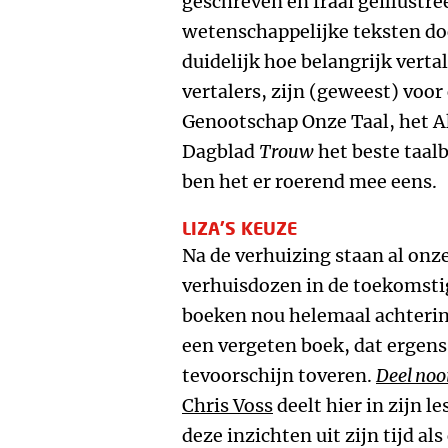
geschreven en fraai geïllustre
wetenschappelijke teksten d
duidelijk hoe belangrijk vert
vertalers, zijn (geweest) voor
Genootschap Onze Taal, het 
Dagblad
Trouw
het beste taalb
ben het er roerend mee eens.
LIZA’S KEUZE
Na de verhuizing staan al onz
verhuisdozen in de toekomsti
boeken nou helemaal achterin 
een vergeten boek, dat ergens
tevoorschijn toveren.
Deel nooi
Chris Voss
deelt hier in zijn l
deze inzichten uit zijn tijd al