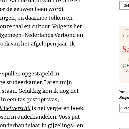
erd. Aan de hand van literaire en
Ge
oor de eeuwen heen wordt
alingen, en daarmee tolken en
 onze taal en cultuur. Volgens het
Algemeen-Nederlands Verbond en
oek van het afgelopen jaar: ik
e spullen opgestapeld in
ge studeerkamer. Laten mijn
staan. Gelukkig kon ik nog net
Yuval
Sap
 in een tas gestopt was,
t het verschil
is het vergeten boek.
Pa
essen in onderhandelen. Voss put
s onderhandelaar in gijzelings- en