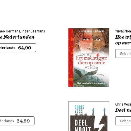
heo Hermans, Inger Leemans
Yuval Noa
de Nederlanden
Hoe wi
op aa
64,90
derlands
Gebon
Chris Voss
Deel n
24,99
derlands
Gebon