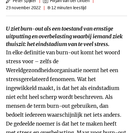
Peter Spijker
|
Mirjam van der Linden
|
23 november 2022
|
8-12 minuten leestijd
U ziet burn-out als een toestand van ernstige
uitputting en overbelasting waarbij iemand ziek
thuiszit: het eindstadium van te veel stress.
In elke definitie van burn-out komt het woord
stress voor – zelfs de
Wereldgezondheidsorganisatie noemt het een
stressgerelateerd fenomeen. Wat het
ingewikkeld maakt, is dat het als eindstadium
niet echt heel scherp wordt beschreven. Als
mensen de term burn-out gebruiken, dan
bedoelt iedereen waarschijnlijk net iets anders.
De gedeelde noemer is dat het te maken heeft
met stress en overbelasting. Maar voor burn-out