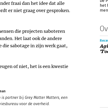
De P
der fraai dan het idee dat alle
het
t er niet graag over gesproken.
men
Ov
 mensen die projecten saboteren
anden. Het laat ook de andere
Recen
e die sabotage in zijn werk gaat,
Agi
'To
eugen of niet, het is een kwestie
eman
is partner bij Grey Matter Matters, een
viesbureau voor de overheid.