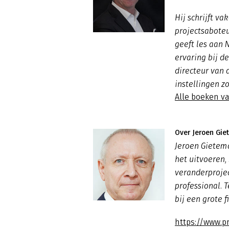
Hij schrijft v
projectsaboteu
geeft les aan 
ervaring bij d
directeur van d
instellingen zo
Alle boeken v
Over Jeroen Gie
Jeroen Gietema
het uitvoeren,
veranderprojec
professional.
bij een grote f
https://www.pr