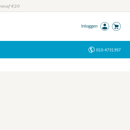
 vanaf €20
Inloggen
010-4731397
Personen
Trefwoorden