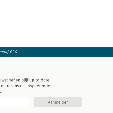
 vanaf €20
uwsbrief en blijf up-to-date
 en recensies, inspirerende
s.
Aanmelden