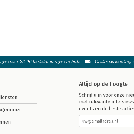
gen voor 23:00 besteld, morgen in huis
Gratis verzending
Altijd op de hoogte
Schrijf u in voor onze nie
diensten
met relevante interviews
events en de beste actie
rogramma
nnen