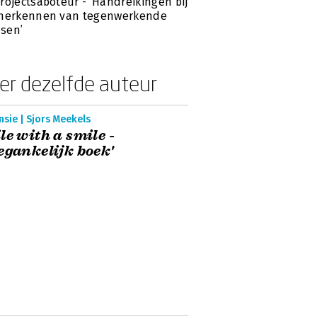
rojectsaboteur - ‘Handreikingen bij
 herkennen van tegenwerkende
sen’
er dezelfde auteur
sie | Sjors Meekels
le with a smile -
egankelijk boek'