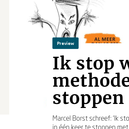
Preview
Ik stop 
methode 
stoppen
Marcel Borst schreef: ‘Ik s
in één keer te stoppen met r