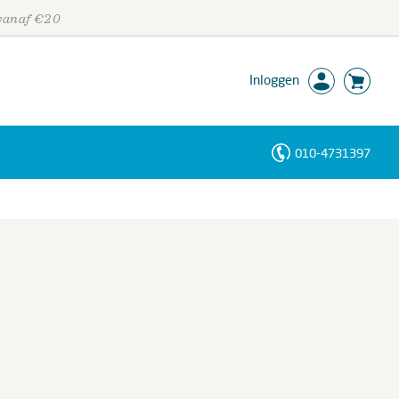
 vanaf €20
Inloggen
010-4731397
Personen
Trefwoorden