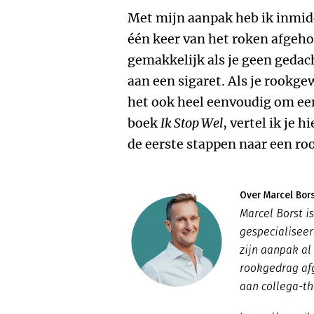
Met mijn aanpak heb ik inmidd
één keer van het roken afgeho
gemakkelijk als je geen geda
aan een sigaret. Als je rookge
het ook heel eenvoudig om een
boek
Ik Stop Wel
, vertel ik je 
de eerste stappen naar een roo
Over Marcel Bor
Marcel Borst i
gespecialiseer
zijn aanpak al
rookgedrag afg
aan collega-t