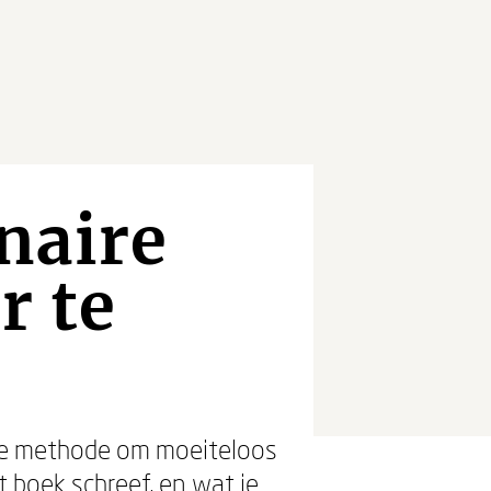
naire
r te
aire methode om moeiteloos
t boek schreef, en wat je