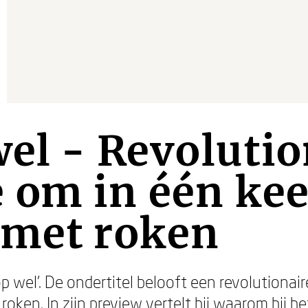
wel - Revolutio
om in één kee
 met roken
top wel’. De ondertitel belooft een revolution
oken. In zijn preview vertelt hij waarom hij he