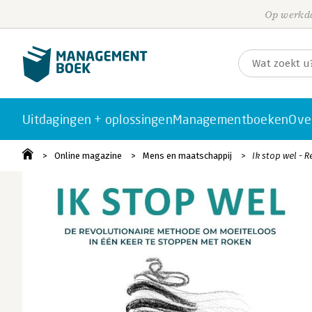
Op werkda
Uitdagingen + oplossingen
Managementboeken
Ove
Online magazine
Mens en maatschappij
Ik stop wel - 