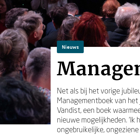
Nieuws
Managem
Net als bij het vorige jubi
Managementboek van het Ja
Vandist, een boek waarmee 
nieuwe mogelijkheden. ‘Ik
ongebruikelijke, ongeziene 