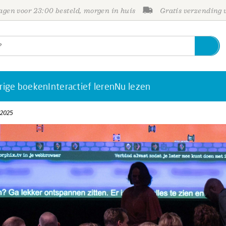
gen voor 23:00 besteld, morgen in huis
Gratis verzending
rige boeken
Interactief leren
Nu lezen
2025