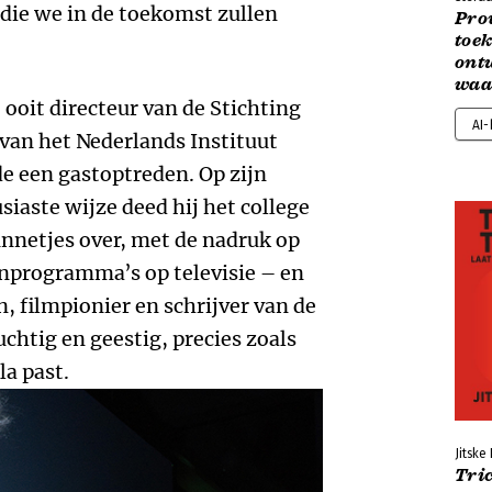
 die we in de toekomst zullen
Pro
toe
ont
waa
ooit directeur van de Stichting
AI
an het Nederlands Instituut
de een gastoptreden. Op zijn
aste wijze deed hij het college
nnetjes over, met de nadruk op
nprogramma’s op televisie – en
n, filmpionier en schrijver van de
chtig en geestig, precies zoals
a past.
Jitske
Tri