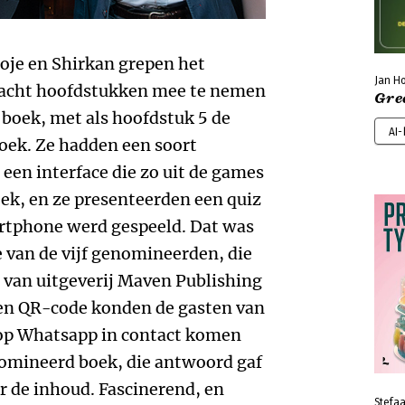
oje en Shirkan grepen het
Jan Ho
 acht hoofdstukken mee te nemen
Gre
 boek, met als hoofdstuk 5 de
AI
ek. Ze hadden een soort
en interface die zo uit de games
eek, en ze presenteerden een quiz
artphone werd gespeeld. Dat was
e van de vijf genomineerden, die
van uitgeverij Maven Publishing
een QR-code konden de gasten van
p Whatsapp in contact komen
nomineerd boek, die antwoord gaf
r de inhoud. Fascinerend, en
Stefaa