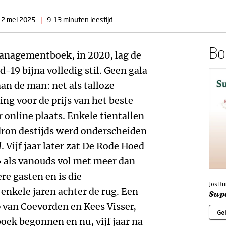
12 mei 2025
|
9-13 minuten leestijd
Boe
Managementboek, in 2020, lag de
d-19 bijna volledig stil. Geen gala
an de man: net als talloze
ng voor de prijs van het beste
online plaats. Enkele tientallen
ron destijds werd onderscheiden
d
. Vijf jaar later zat De Rode Hoed
5 als vanouds vol met meer dan
re gasten en is die
Jos Bu
nkele jaren achter de rug. Een
Sup
 van Coevorden en Kees Visser,
Ge
ek begonnen en nu, vijf jaar na