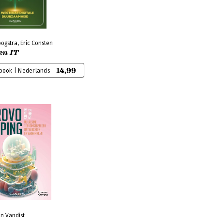
ogstra, Eric Consten
en IT
14,99
-book | Nederlands
n Vandist