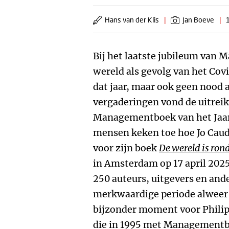
Hans van der Klis
|
Jan Boeve
|
Bij het laatste jubileum van 
wereld als gevolg van het Covi
dat jaar, maar ook geen nood a
vergaderingen vond de uitreiki
Managementboek van het Jaar 
mensen keken toe hoe Jo Caud
voor zijn boek
De wereld is ron
in Amsterdam op 17 april 202
250 auteurs, uitgevers en ande
merkwaardige periode alweer e
bijzonder moment voor Philip
die in 1995 met Managementbo