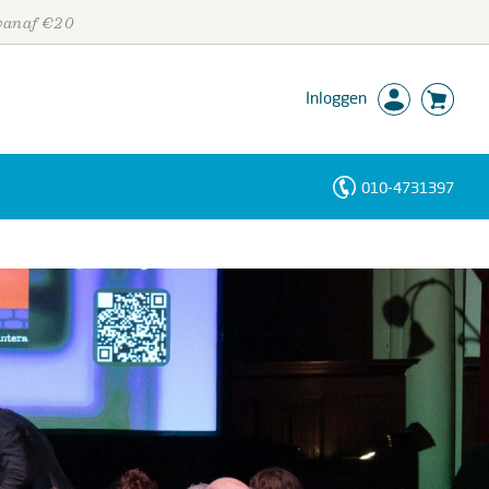
 vanaf €20
Inloggen
010-4731397
Personen
Trefwoorden