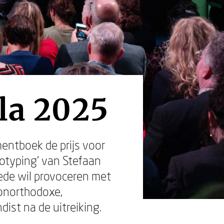
a 2025
mentboek de prijs voor
otyping’ van Stefaan
oede wil provoceren met
 onorthodoxe,
dist na de uitreiking.