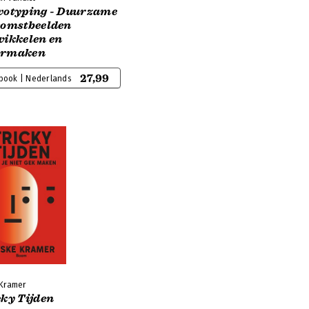
votyping - Duurzame
komstbeelden
wikkelen en
rmaken
27,99
-book | Nederlands
 Kramer
cky Tijden