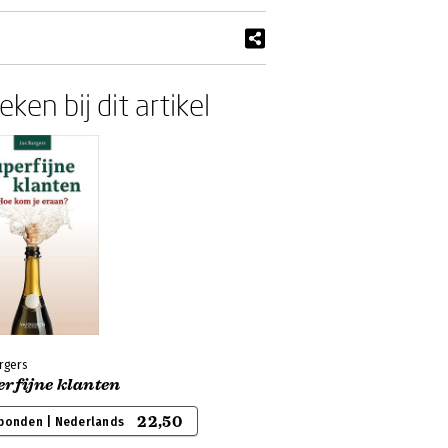
ken bij dit artikel
rgers
erfijne klanten
22,50
bonden | Nederlands