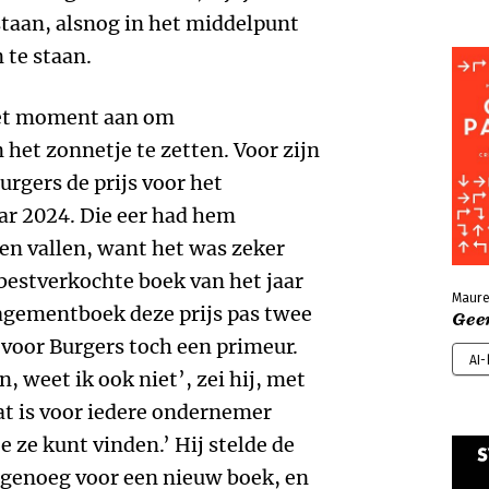
staan, alsnog in het middelpunt
 te staan.
het moment aan om
n het zonnetje te zetten. Voor zijn
urgers de prijs voor het
ar 2024. Die eer had hem
ten vallen, want het was zeker
t bestverkochte boek van het jaar
Maure
agementboek deze prijs pas twee
Gee
 voor Burgers toch een primeur.
AI
n, weet ik ook niet’, zei hij, met
t is voor iedere ondernemer
e ze kunt vinden.’ Hij stelde de
 genoeg voor een nieuw boek, en