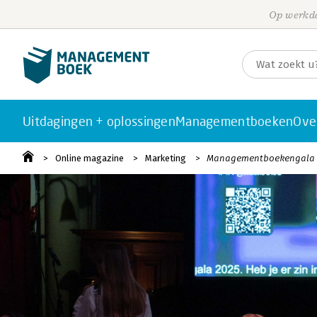
Op werkda
Uitdagingen + oplossingen
Managementboeken
Ove
Online magazine
Marketing
Managementboekengala 