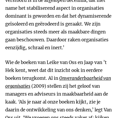
verstoord is in de afgelopen decennia, dat met
name het stabiliserend aspect in organisaties
dominant is geworden en dat het dynamiserende
geïsoleerd en geërodeerd is geraakt. We zijn
organisaties steeds meer als maakbare dingen
gaan beschouwen. Daardoor raken organisaties
eenzijdig, schraal en inert.’
Wie de boeken van Leike van Oss en Jaap van ’t
Hek kent, weet dat dit inzicht ook in eerdere
boeken terugkomt. Al in
Onveranderbaarheid van
organisaties
(2009) stellen zij het geloof van
managers en adviseurs in maakbaarheid aan de
kaak. ‘Als je naar al onze boeken kijkt, zie je
daarin de ontwikkeling van ons denken,’ legt Van
Oss uit. ‘We vroegen ons steeds vaker af: kijken