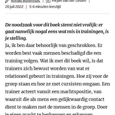
Ronald Buitenhuis
|
Mirjam van der Linden
|
20 juli 2022
|
5-6 minuten leestijd
De noodzaak voor dit boek stemt niet vrolijk: er
gaat namelijk nogal eens wat mis in trainingen, is
je stelling.
Ja, ik ben daar behoorlijk van geschrokken. Er
worden best vaak mensen beschadigd die een
training volgen. Wat ik met dit boek wil, is dat
trainers zich bewust worden van wat er
relationeel gebeurt in trainingen. Hoe zij voor de
groep staan en hoe ze met cursisten omgaan. Een
trainer acteert vanuit een machtspositie, van
waaruit die als mens een gelijkwaardig contact
dient te maken met de mensen in de groep. Door
je eigen macht te herkennen en erkennen