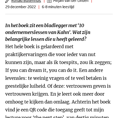
Ronald Buitenhuis
|
Mirjam van der Linden
|
29 december 2022
|
6-8 minuten leestijd
In het boek zit een bladlegger met ‘10
ondernemerslessen van Kahn’. Wat zijn
belangrijke lessen die u heeft geleerd?
Het hele boek is gelardeerd met
praktijkervaringen die voor ieder van nut
kunnen zijn, maar als ik toespits, zou ik zeggen;
If you can dream it, you can do it. Een andere
levensles: te weinig vragen of te veel betalen is
geestelijke luiheid. Of deze: vertrouwen geven is
vertrouwen krijgen. En je leert ook meer door
omhoog te kijken dan omlaag. Achterin het boek
vind je een QR code die toegang geeft tot mijn
lecture voor ‘the next step’, van dertig minuten