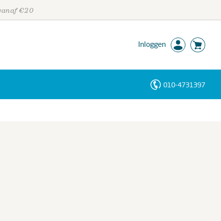
 vanaf €20
Inloggen
010-4731397
Personen
Trefwoorden