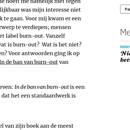
ie hoeft me namelijk niet tegen
Blijkbaar was mijn interesse niet
Pa
 te gaan. Voor mij kwam er een
rwerp te verdiepen; mensen
Me
het label burn-out. Vanzelf
t is burn-out? Wat is het niet?
Inter
en? Voor antwoorden ging ik op
‘N
bet
In de ban van burn-out
van
geven:
In de ban van burn-out
is een
n dat het een standaardwerk is
el van zijn boek aan de meest