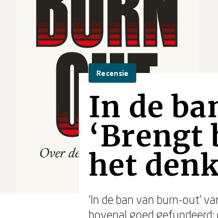
Recensie
In de ba
‘Brengt 
het denk
‘In de ban van burn-out’ va
bovenal goed gefundeerd: de