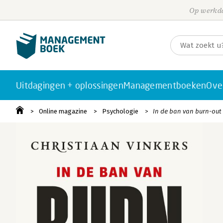
Op werkda
Uitdagingen + oplossingen
Managementboeken
Ove
Online magazine
Psychologie
In de ban van burn-out 