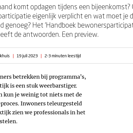
and komt opdagen tijdens een bijeenkomst? Of 
articipatie eigenlijk verplicht en wat moet je
oed genoeg? Het ‘Handboek bewonersparticipa
eeft de antwoorden. Een preview.
khuis
|
19 juli 2023
|
2-3 minuten leestijd
oners betrekken bij programma’s,
ijk is een stuk weerbarstiger.
n kun je weinig tot niets met de
eproces. Inwoners teleurgesteld
aktijk zien we professionals in het
stelen.