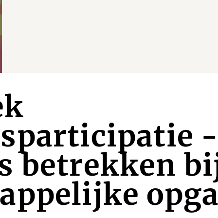
ek
participatie 
 betrekken bi
appelijke opg