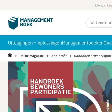
Op werkda
Uitdagingen + oplossingen
Managementboeken
Ove
Online magazine
Non-profit
Handboek bewonerspartic