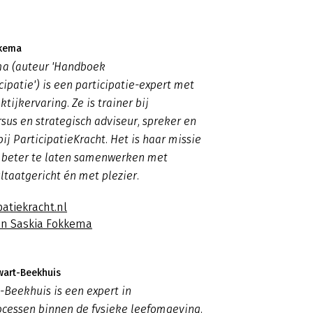
kkema
a (auteur 'Handboek
ipatie') is een participatie-expert met
tijkervaring. Ze is trainer bij
rsus en strategisch adviseur, spreker en
ij ParticipatieKracht. Het is haar missie
beter te laten samenwerken met
ltaatgericht én met plezier.
patiekracht.nl
an Saskia Fokkema
wart-Beekhuis
Beekhuis is een expert in
ocessen binnen de fysieke leefomgeving.