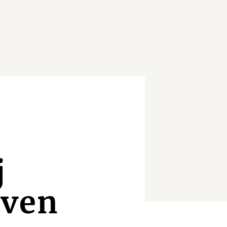
-
j
aven