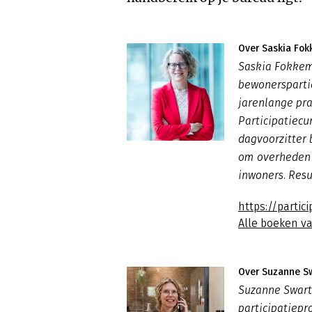
Over Saskia Fo
Saskia Fokkem
bewonerspartic
jarenlange prak
Participatiecu
dagvoorzitter b
om overheden 
inwoners. Resu
https://partici
Alle boeken v
Over Suzanne S
Suzanne Swart-
participatiepr