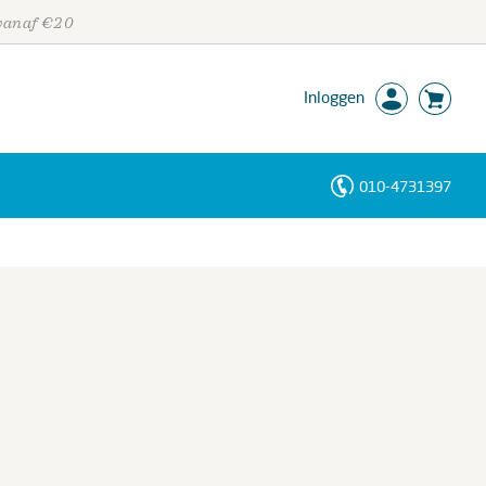
 vanaf €20
Inloggen
010-4731397
Personen
Trefwoorden