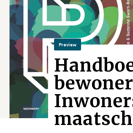
Preview
Handbo
bewoners
Inwoners
maatsch