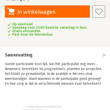
In winkelwagen
Op voorraad
Vandaag voor 23:00 besteld, zaterdag in huis
Gratis verzonden
Past door de brievenbus
Samenvatting
Goede participatie kost tijd, slechte participatie nog meer…
Bewoners betrekken bij programma’s, plannen en projecten,
het klinkt zo gemakkelijk. In de praktijk is het een stuk
weerbarstiger. Want wanneer is de participatie goed genoeg?
En hoe zorg je dat je verschillende mensen kunt betrekken?
Wanneer doe je dat? Hoe voorkom je dat er niemand komt
opdagen tijdens een bijeenkomst? Of dat de zaal juist uit z’n
voegen barst? Het 'Handboek Bewonersparticipatie' behandelt
de vraag wanneer participatie verplicht is en wat er dan moet
werkvormen
initiatiefnemer
gebeuren. Het geeft antwoord op de vragen die professionals