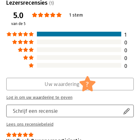
Uitgever:
Verhaal met Impact
Lezersrecensies
(1)
Druk:
1
5.0
Verschijningsdatum:
21-7-2023
1 stem
van de 5
Hoofdrubriek:
Non-profit
1
0
0
0
0
?
Uw waardering
Log in om uw waardering te geven
Schrijf een recensie
Lees ons recensiebeleid