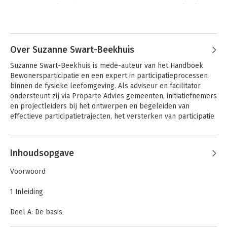
Ze heeft jarenlang bij een 100.000+ gemeente gewerkt als 
projectleider en gebiedsmanager. Met de voeten in de klei 
gestaan op de momenten dat het spannend was tijdens 
participatieprocessen. De afgelopen jaren werkte ze o.a. bij de 
directie participatie van een ministerie, als participatieadviseur 
Over Suzanne Swart-Beekhuis
voor gemeenten en als projectleider participatie bij een regio. 
Suzanne Swart-Beekhuis is mede-auteur van het Handboek 
Ook werkt ze regelmatig voor en samen met 
Bewonersparticipatie en een expert in participatieprocessen 
woningcorporaties.

binnen de fysieke leefomgeving. Als adviseur en facilitator 
ondersteunt zij via Proparte Advies gemeenten, initiatiefnemers 
Saskia is eigenaar van ParticipatieKracht, advies- en 
en projectleiders bij het ontwerpen en begeleiden van 
trainingsbureau voor participatie. Ook is zij bekend van de 
effectieve participatietrajecten, het versterken van participatie 
Participatie Podcast en mede-ontwikkelaar van serious 
in organisaties en het toepassen van participatie onder de 
participatiegame 'Kom aan boord'. 

Omgevingswet. Met haar scherpe inhoudelijke blik, praktische 
aanpak en jarenlange ervaring in gebiedsontwikkeling weet zij 
Inhoudsopgave
complexe opgaven te vertalen naar heldere processen en 
gedragen besluitvorming.
Voorwoord
1 Inleiding
Deel A: De basis
2 Wat is participatie?