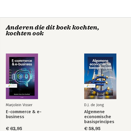
3 Rollen en verantwoordelijkheden
4 Participatieladder
Deel B: De praktijk
Anderen die dit boek kochten,
5 Participatieproces ontwerpen en participatieplan maken
kochten ook
6 Participatie in de praktijk
7 Omgaan met…
8 Inspiratie en participatieprocessen
Deel C: De verdieping
9 Ontwikkelingen
10 Juridisch kader voor participatie
11 Participatiemethoden en -modellen
Dankwoord
Meer inspiratie
Eindnoten
Marjolein Visser
D.J. de Jong
E-commerce & e-
Algemene
business
economische
basisprincipes
€ 62,95
€ 58,95