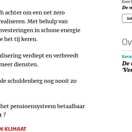
Koen D
De 
ch achter om een net zero
Ge
realiseren. Met behulp van
nvesteringen in schone energie
 het tij keren.
Ov
alisering verdiept en verbreedt
Recen
De
 meer diensten.
'Ve
s de schuldenberg nog nooit zo
e het pensioensysteem betaalbaar
t ?
EN KLIMAAT