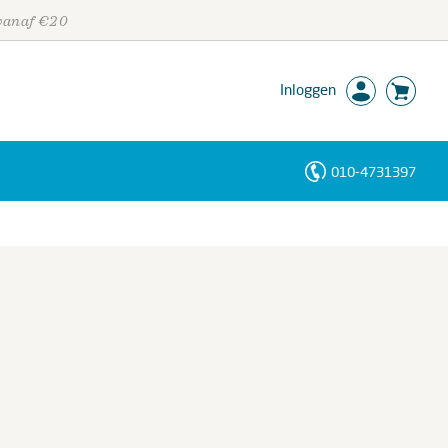
 vanaf €20
Inloggen
010-4731397
Personen
Trefwoorden