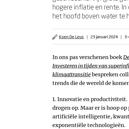
hogere inflatie en rente. 
het hoofd boven water te 
Koen De Leus
|
23 januari 2024
|
3-
In ons pas verschenen boek
De
Investeren in tijden van superinf
klimaattransitie
bespreken colle
trends die de wereld de komen
1. Innovatie en productivitei
drogen op. Maar er is hoop op
artificiële intelligentie, kw
exponentiële technologieën.