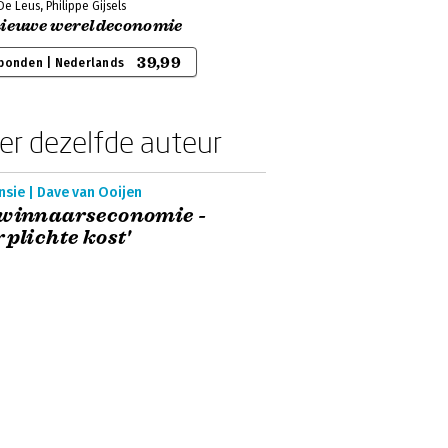
e Leus, Philippe Gijsels
nieuwe wereldeconomie
39,99
bonden | Nederlands
er dezelfde auteur
sie | Dave van Ooijen
 winnaarseconomie -
rplichte kost'