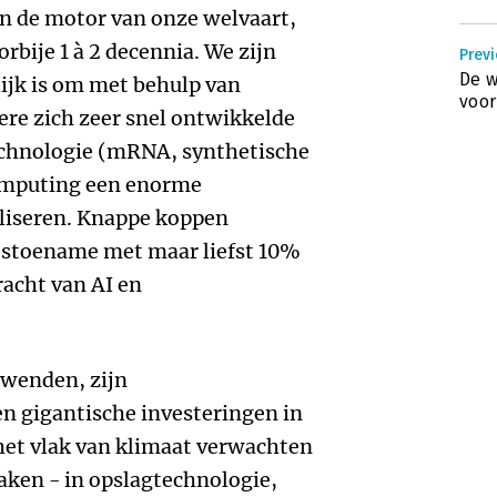
ijn de motor van onze welvaart,
rbije 1 à 2 decennia. We zijn
Prev
De w
ijk is om met behulp van
voor
dere zich zeer snel ontwikkelde
echnologie (mRNA, synthetische
omputing een enorme
aliseren. Knappe koppen
itstoename met maar liefst 10%
racht van AI en
 wenden, zijn
n gigantische investeringen in
 het vlak van klimaat verwachten
aken - in opslagtechnologie,