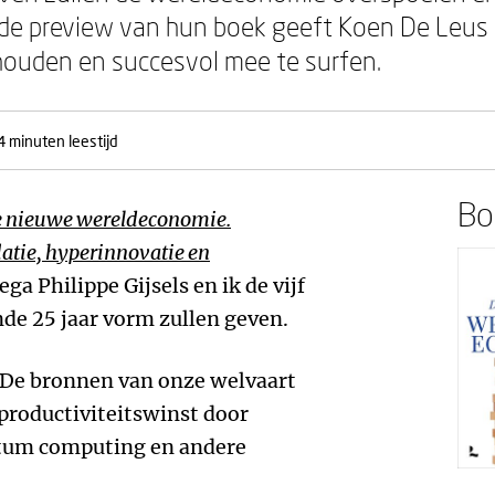
In de preview van hun boek geeft Koen De Leu
houden en succesvol mee te surfen.
4 minuten leestijd
Boe
 nieuwe wereldeconomie.
latie, hyperinnovatie en
ga Philippe Gijsels en ik de vijf
de 25 jaar vorm zullen geven.
t. De bronnen van onze welvaart
 productiviteitswinst door
antum computing en andere