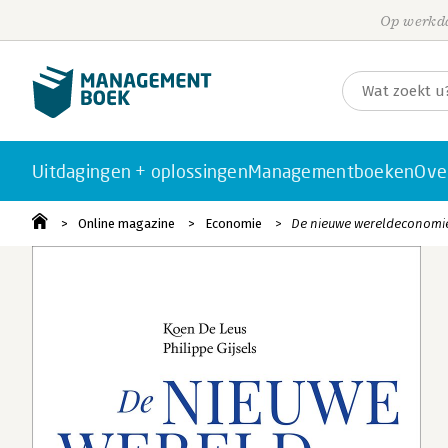
Op werkda
Uitdagingen + oplossingen
Managementboeken
Ove
Online magazine
Economie
De nieuwe wereldeconomie -