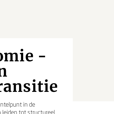
omie -
n
ransitie
ntelpunt in de
leiden tot structureel