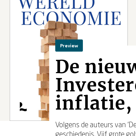
Preview
De nieu
Invester
inflatie,
Volgens de auteurs van ‘D
geschiedenis. Vijf grote g