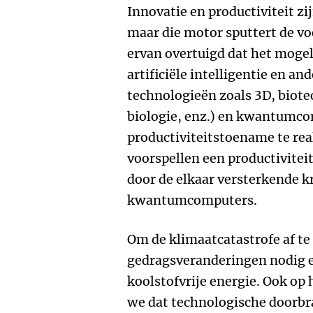
Innovatie en productiviteit z
maar die motor sputtert de voo
ervan overtuigd dat het mogel
artificiële intelligentie en an
technologieën zoals 3D, biot
biologie, enz.) en kwantumc
productiviteitstoename te re
voorspellen een productivite
door de elkaar versterkende k
kwantumcomputers.
Om de klimaatcatastrofe af te
gedragsveranderingen nodig e
koolstofvrije energie. Ook op
we dat technologische doorbr