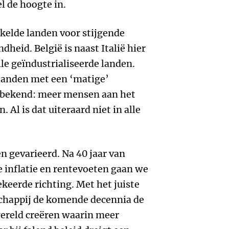
el de hoogte in.
kkelde landen voor stijgende
heid. België is naast Italië hier
le geïndustrialiseerde landen.
 landen met een ‘matige’
 bekend: meer mensen aan het
 Al is dat uiteraard niet in alle
n gevarieerd. Na 40 jaar van
 inflatie en rentevoeten gaan we
keerde richting. Met het juiste
chappij de komende decennia de
wereld creëren waarin meer