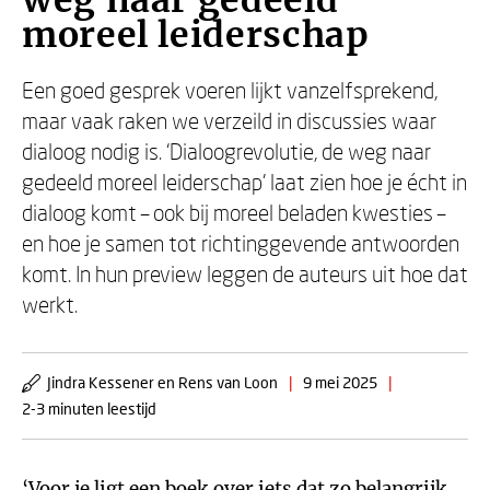
weg naar gedeeld
moreel leiderschap
Een goed gesprek voeren lijkt vanzelfsprekend,
maar vaak raken we verzeild in discussies waar
dialoog nodig is. ‘Dialoogrevolutie, de weg naar
gedeeld moreel leiderschap’ laat zien hoe je écht in
dialoog komt – ook bij moreel beladen kwesties –
en hoe je samen tot richtinggevende antwoorden
komt. In hun preview leggen de auteurs uit hoe dat
werkt.
Jindra Kessener en Rens van Loon
|
9 mei 2025
|
2-3 minuten leestijd
‘Voor je ligt een boek over iets dat zo belangrijk