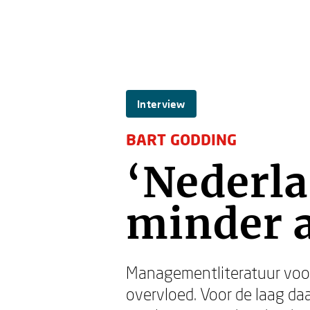
Interview
BART GODDING
‘Nederl
minder a
Managementliteratuur voor
overvloed. Voor de laag da