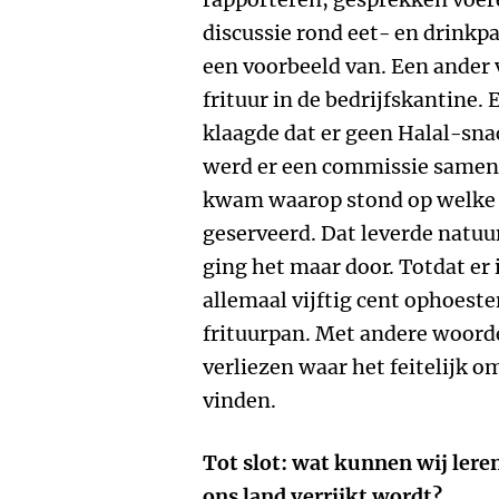
discussie rond eet- en drinkp
een voorbeeld van. Een ander v
frituur in de bedrijfskantine.
klaagde dat er geen Halal-sn
werd er een commissie samen
kwam waarop stond op welke 
geserveerd. Dat leverde natuu
ging het maar door. Totdat er 
allemaal vijftig cent ophoest
frituurpan. Met andere woorde
verliezen waar het feitelijk 
vinden.
Tot slot: wat kunnen wij lere
ons land verrijkt wordt?