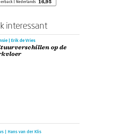
16,95
perback | Nederlands
k interessant
sie | Erik de Vries
tuurverschillen op de
rkvloer
s | Hans van der Klis