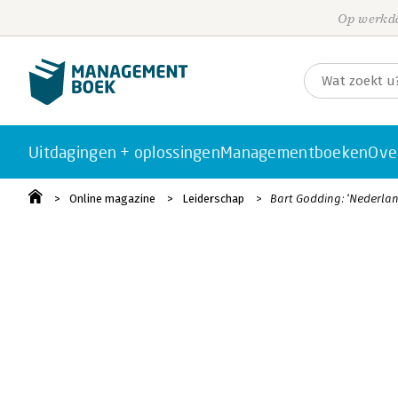
Op werkda
Uitdagingen + oplossingen
Managementboeken
Ove
Online magazine
Leiderschap
Bart Godding: ‘Nederlan