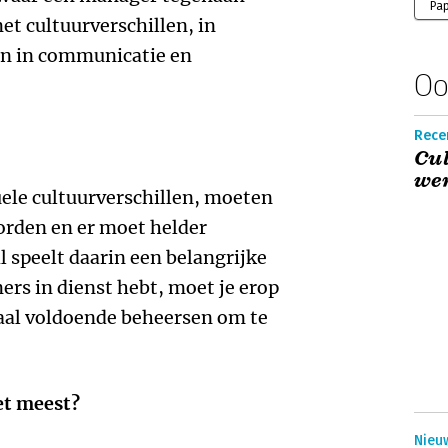
Pa
t cultuurverschillen, in
n in communicatie en
Oo
Recen
Cul
we
tuele cultuurverschillen, moeten
rden en er moet helder
speelt daarin een belangrijke
ers in dienst hebt, moet je erop
aal voldoende beheersen om te
et meest?
Nieuw