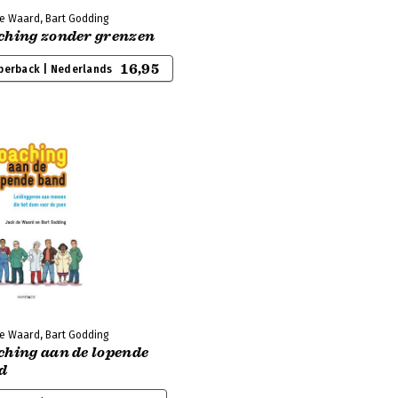
de Waard, Bart Godding
ching zonder grenzen
16,95
perback | Nederlands
de Waard, Bart Godding
ching aan de lopende
d