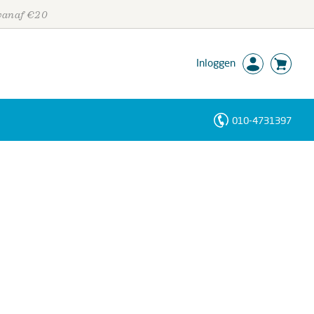
 vanaf €20
Inloggen
010-4731397
Personen
Trefwoorden