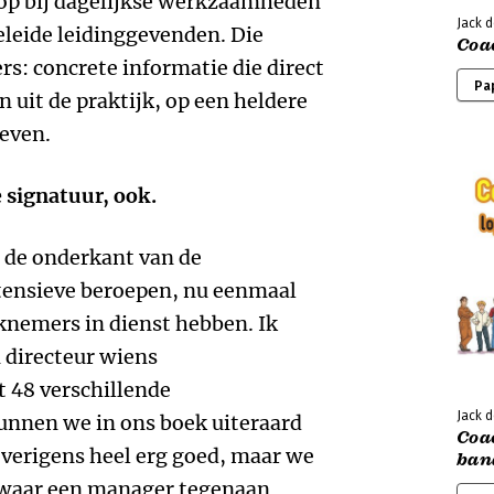
 op bij dagelijkse werkzaamheden
Jack 
eleide leidinggevenden. Die
Coa
rs: concrete informatie die direct
Pa
 uit de praktijk, op een heldere
even.
 signatuur, ook.
an de onderkant van de
ntensieve beroepen, nu eenmaal
knemers in dienst hebben. Ik
n directeur wiens
 48 verschillende
Jack 
kunnen we in ons boek uiteraard
Coa
overigens heel erg goed, maar we
ban
n waar een manager tegenaan