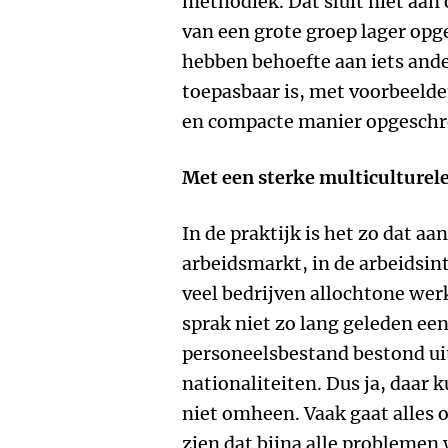
methodiek. Dat sluit niet aan
van een grote groep lager opg
hebben behoefte aan iets ande
toepasbaar is, met voorbeelden
en compacte manier opgeschr
Met een sterke multiculturele
In de praktijk is het zo dat a
arbeidsmarkt, in de arbeidsi
veel bedrijven allochtone wer
sprak niet zo lang geleden ee
personeelsbestand bestond uit
nationaliteiten. Dus ja, daar 
niet omheen. Vaak gaat alles 
zien dat bijna alle probleme