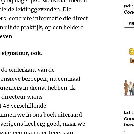
 op bij dagelijkse werkzaamheden
Jack 
eleide leidinggevenden. Die
Coa
rs: concrete informatie die direct
Pa
 uit de praktijk, op een heldere
even.
 signatuur, ook.
an de onderkant van de
ntensieve beroepen, nu eenmaal
knemers in dienst hebben. Ik
n directeur wiens
 48 verschillende
Jack 
kunnen we in ons boek uiteraard
Coa
overigens heel erg goed, maar we
ban
n waar een manager tegenaan