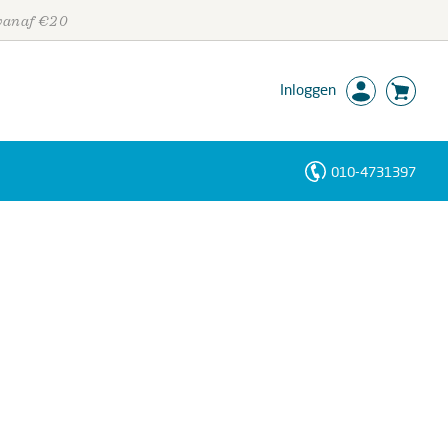
 vanaf €20
Inloggen
010-4731397
Personen
Trefwoorden