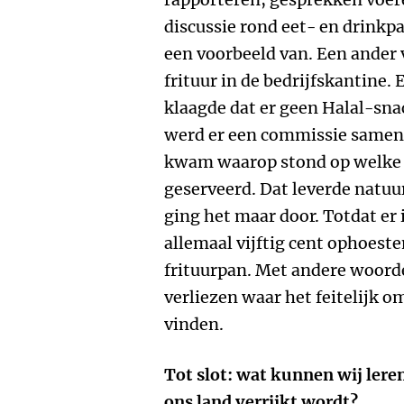
discussie rond eet- en drinkp
een voorbeeld van. Een ander v
frituur in de bedrijfskantine.
klaagde dat er geen Halal-sn
werd er een commissie samen
kwam waarop stond op welke 
geserveerd. Dat leverde natuu
ging het maar door. Totdat er 
allemaal vijftig cent ophoest
frituurpan. Met andere woorde
verliezen waar het feitelijk 
vinden.
Tot slot: wat kunnen wij lere
ons land verrijkt wordt?