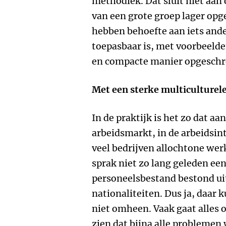
methodiek. Dat sluit niet aan
van een grote groep lager opg
hebben behoefte aan iets ande
toepasbaar is, met voorbeelden
en compacte manier opgeschr
Met een sterke multiculturele
In de praktijk is het zo dat a
arbeidsmarkt, in de arbeidsi
veel bedrijven allochtone wer
sprak niet zo lang geleden ee
personeelsbestand bestond uit
nationaliteiten. Dus ja, daar 
niet omheen. Vaak gaat alles 
zien dat bijna alle probleme