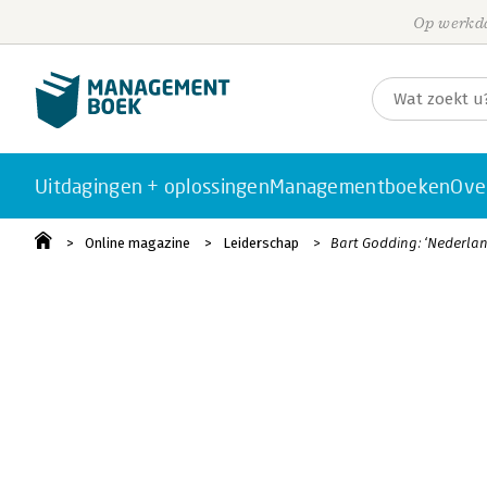
Op werkda
Uitdagingen + oplossingen
Managementboeken
Ove
Online magazine
Leiderschap
Bart Godding: ‘Nederlan