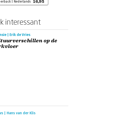
16,95
perback | Nederlands
k interessant
sie | Erik de Vries
tuurverschillen op de
rkvloer
s | Hans van der Klis