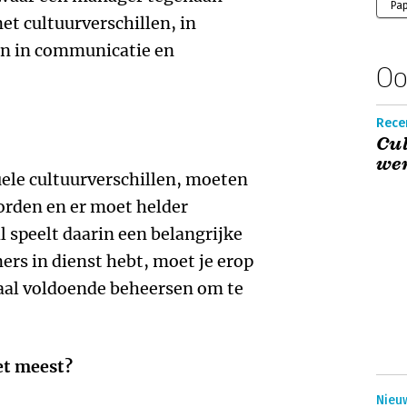
Pa
t cultuurverschillen, in
n in communicatie en
Oo
Recen
Cul
we
tuele cultuurverschillen, moeten
rden en er moet helder
speelt daarin een belangrijke
ers in dienst hebt, moet je erop
aal voldoende beheersen om te
et meest?
Nieuw