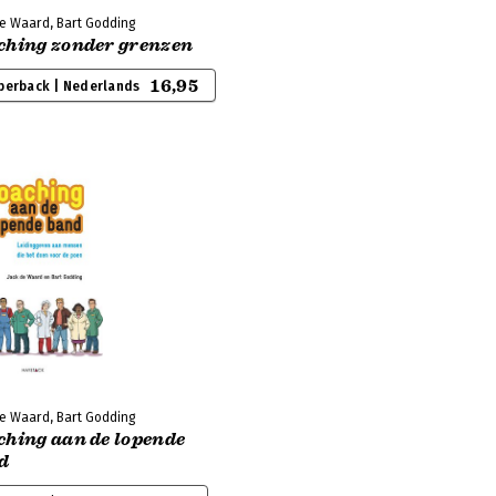
de Waard, Bart Godding
ching zonder grenzen
16,95
perback | Nederlands
de Waard, Bart Godding
ching aan de lopende
d