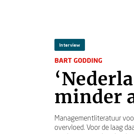
Interview
BART GODDING
‘Nederl
minder a
Managementliteratuur voor
overvloed. Voor de laag da