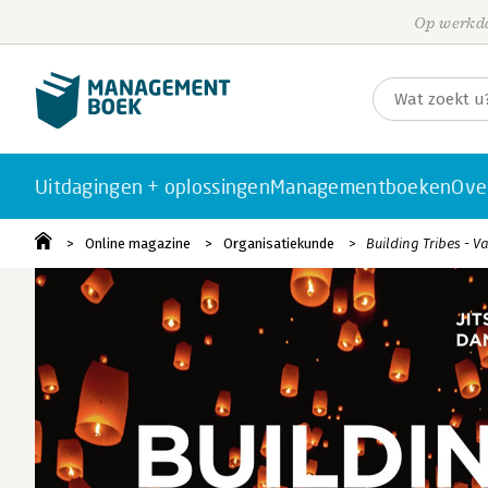
Op werkda
Uitdagingen + oplossingen
Managementboeken
Ove
Online magazine
Organisatiekunde
Building Tribes - 