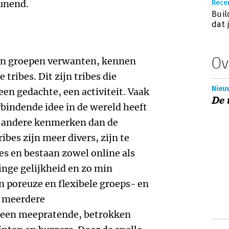
eunend.
Recen
Buil
dat 
Ov
van groepen verwanten, kennen
ribes. Dit zijn tribes die
Nieuw
n gedachte, een activiteit. Vaak
De 
rbindende idee in de wereld heeft
n andere kenmerken dan de
ibes zijn meer divers, zijn te
es en bestaan zowel online als
inge gelijkheid en zo min
n poreuze en flexibele groeps- en
k meerdere
een meepratende, betrokken