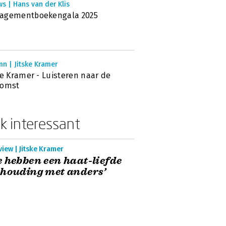
s | Hans van der Klis
agementboekengala 2025
n | Jitske Kramer
ke Kramer - Luisteren naar de
komst
k interessant
view | Jitske Kramer
 hebben een haat-liefde
houding met anders’