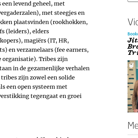
ls een levend geheel, met
ergaderzalen), met steegjes en
Vi
kken plaatsvinden (rookhokken,
 (leiders), elders
Book
Ji
kopers), magiërs (IT, HR,
Br
s) en verzamelaars (fee earners,
Tr
organisatie). Tribes zijn
taan in de gezamenlijke verhalen
 tribes zijn zowel een solide
als een open systeem met
verstikking tegengaat en groei
Me