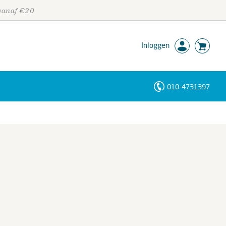
 vanaf €20
Inloggen
010-4731397
Personen
Trefwoorden