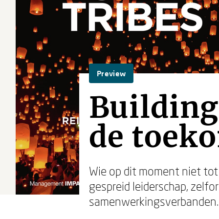
Preview
Building
de toek
Wie op dit moment niet tot o
gespreid leiderschap, zelfo
samenwerkingsverbanden… di