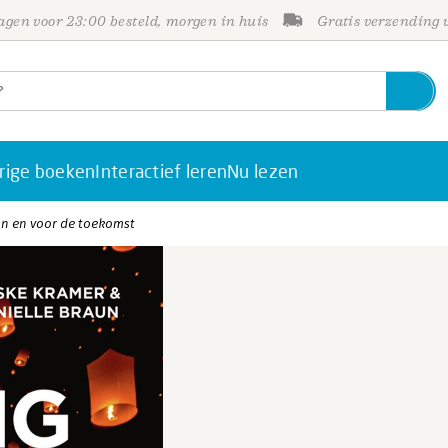
gen voor 23:00 besteld, morgen in huis
Gratis verzending
rige boeken
Interactief leren
Nu lezen
Van en voor de toekomst