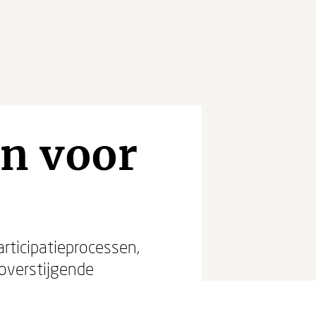
en voor
articipatieprocessen,
noverstijgende