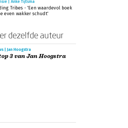
sie | Anke Tijtsma
ding Tribes - 'Een waardevol boek
je even wakker schudt'
er dezelfde auteur
s | Jan Hoogstra
top 3 van Jan Hoogstra