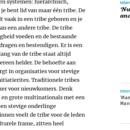
ten systemen: hiërarchisch,
Inter
‘N
je bent lid van maar één tribe. De
and
dt vaak in een tribe geboren en je
an een andere tribe. De tribe
igheid voeden en de bestaande
rdragen en bestendigen. Er is een
lang van de tribe staat altijd
dereen helder. De behoefte aan
rgt in organisaties voor stevige
iatierites. Traditionele tribes
eker voor nieuwkomers. Denk
Inter
 en grote multinationals met een
‘Ma
Man
en stevige onderlinge
nnen voelt de tribe voor de leden
lturele frame, zitten heel