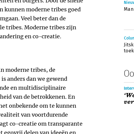
ënten en burgers. Door de snelle
Nieuw
en kunnen moderne tribes goed
Man
mgaan. Veel beter dan de
le tribes. Moderne tribes zijn
andering en co-creatie.
Colum
Jits
toe
n moderne tribes, de
Oo
, is anders dan we gewend
nde en multidisciplinaire
Inter
‘We
gheid van de betrokkenen. En
ver
 het onbekende om te kunnen
realiteit van voortdurende
agt co-creatie om transparante
t egovrij delen van ideeën en