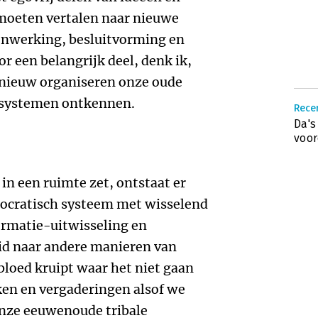
 moeten vertalen naar nieuwe
enwerking, besluitvorming en
or een belangrijk deel, denk ik,
 nieuw organiseren onze oude
n systemen ontkennen.
Recen
Da's
voor
n een ruimte zet, ontstaat er
mocratisch systeem met wisselend
ormatie-uitwisseling en
id naar andere manieren van
bloed kruipt waar het niet gaan
ken en vergaderingen alsof we
 onze eeuwenoude tribale