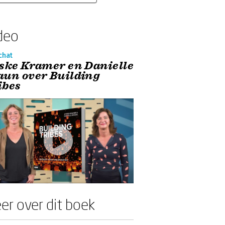
deo
chat
tske Kramer en Danielle
aun over Building
ibes
er over dit boek