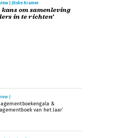
view | Jitske Kramer
u kans om samenleving
ers in te richten’
view |
nagementboekengala &
agementboek van het Jaar’