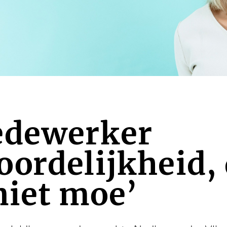
edewerker
ordelijkheid,
niet moe’