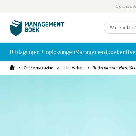
Op werkda
Uitdagingen + oplossingen
Managementboeken
Ove
Online magazine
Leiderschap
Nadia van der Vlies: ‘G