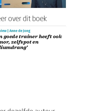
er over dit boek
view | Anne de Jong
n goede trainer heeft ook
or, zelfspot en
diumdrang’