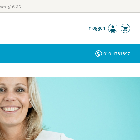
 vanaf €20
Inloggen
010-4731397
Personen
Trefwoorden