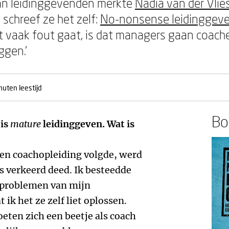
van leidinggevenden merkte
Nadia van der Vlie
 schreef ze het zelf:
No-nonsense leidinggev
 vaak fout gaat, is dat managers gaan coachen
gen.’
nuten leestijd
Boe
 is
mature
leidinggeven. Wat is
een coachopleiding volgde, werd
les verkeerd deed. Ik besteedde
n problemen van mijn
ik het ze zelf liet oplossen.
ten zich een beetje als coach