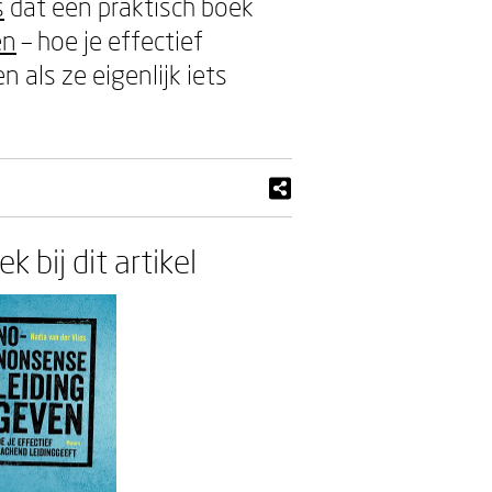
s
dat een praktisch boek
en
– hoe je effectief
 als ze eigenlijk iets
k bij dit artikel