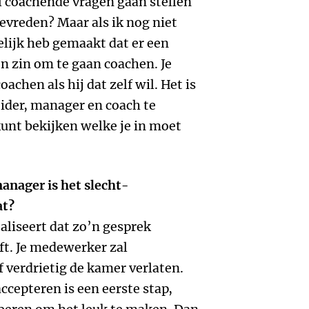
al coachende vragen gaan stellen
tevreden? Maar als ik nog niet
elijk heb gemaakt dat er een
en zin om te gaan coachen. Je
achen als hij dat zelf wil. Het is
eider, manager en coach te
kunt bekijken welke je in moet
anager is het slecht-
at?
realiseert dat zo’n gesprek
t. Je medewerker zal
f verdrietig de kamer verlaten.
ccepteren is een eerste stap,