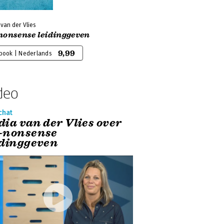
van der Vlies
nonsense leidinggeven
9,99
-book | Nederlands
deo
chat
dia van der Vlies over
-nonsense
idinggeven