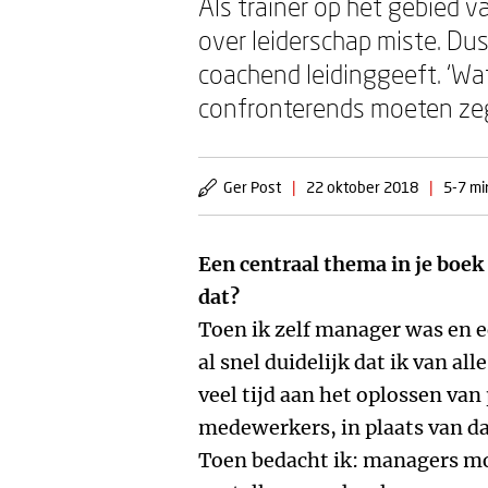
Als trainer op het gebied 
over leiderschap miste. Dus
coachend leidinggeeft. ‘Wat
confronterends moeten zeg
Ger Post
|
22 oktober 2018
|
5-7 mi
Een centraal thema in je boek
dat?
Toen ik zelf manager was en 
al snel duidelijk dat ik van al
veel tijd aan het oplossen va
medewerkers, in plaats van dat 
Toen bedacht ik: managers moe