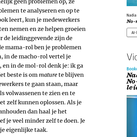
elijk geen problemen op, ze
lemen te analyseren en op te
Nadia 
 ook leert, kun je medewerkers
No-
ten nemen en ze helpen groeien
AI
r de leidinggevende zijn de
de mama-rol ben je problemen
Vi
, in de macho-rol vertel je
en in de mol-rol denk je: ik ga
Book
Na
Het beste is om
mature
te blijven
No
ewerkers te gaan staan, maar
le
s volwassenen te zien en te
t zelf kunnen oplossen. Als je
anhouden dan haal je het
 je veel minder zelf te doen. Je
je eigenlijke taak.