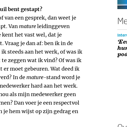
kuil bent gestapt?
f van een gesprek, dan weet je
Me
apt. Van
mature
leidinggeven
 kent het vast wel, dat je
Inter
‘Ee
 Vraag je dan af: ben ik in de
hum
k steeds aan het werk, of was ik
po
t te zeggen wat ik vind? Of was ik
t er moet gebeuren. Wat deed ik
werd? In de
mature
-stand word je
e medewerker hard aan het werk.
 nou als mijn medewerker geen
men? Dan voer je een respectvol
n je hem wijst op zijn gedrag en