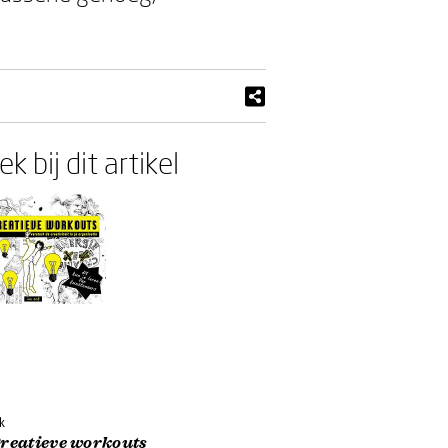
k bij dit artikel
k
Creatieve workouts