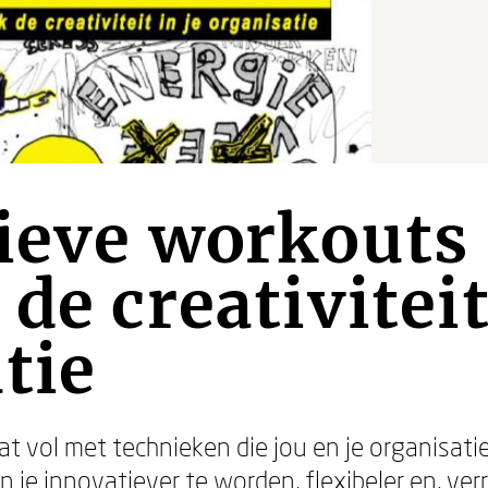
ieve workouts
de creativiteit
tie
at vol met technieken die jou en je organisati
n je innovatiever te worden, flexibeler en, ve