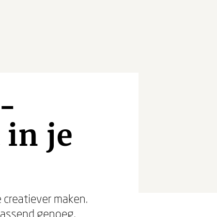
 -
 in je
e creatiever maken.
rrassend genoeg,