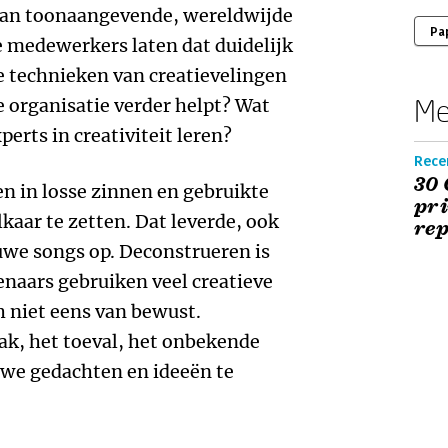
van toonaangevende, wereldwijde
Pa
 medewerkers laten dat duidelijk
e technieken van creatievelingen
Me
e organisatie verder helpt? Wat
erts in creativiteit leren?
Recen
30 
en in losse zinnen en gebruikte
pri
kaar te zetten. Dat leverde, ook
rep
uwe songs op. Deconstrueren is
enaars gebruiken veel creatieve
h niet eens van bewust.
k, het toeval, het onbekende
we gedachten en ideeën te