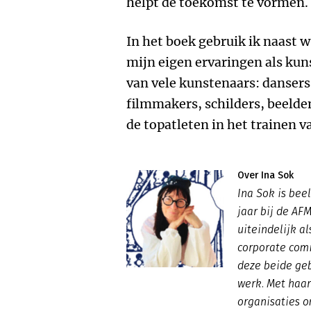
helpt de toekomst te vormen.
In het boek gebruik ik naast 
mijn eigen ervaringen als kuns
van vele kunstenaars: dansers
filmmakers, schilders, beelden
de topatleten in het trainen va
Over Ina Sok
Ina Sok is bee
jaar bij de AF
uiteindelijk al
corporate com
deze beide geb
werk. Met haar
organisaties o