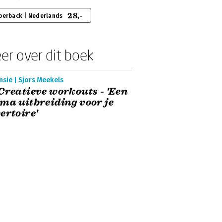
28,-
perback | Nederlands
er over dit boek
sie | Sjors Meekels
Creatieve workouts - 'Een
ma uitbreiding voor je
ertoire'