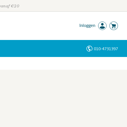
 vanaf €20
Inloggen
010-4731397
Personen
Trefwoorden