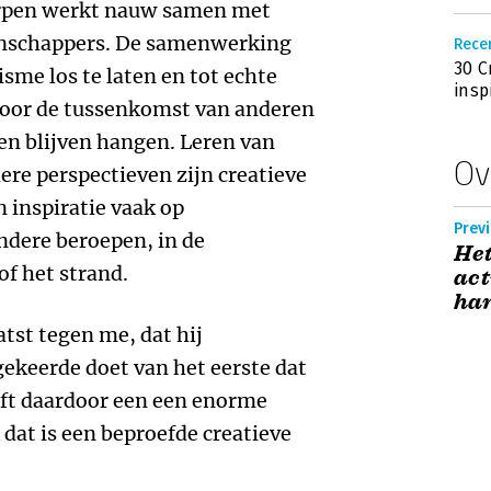
erpen werkt nauw samen met
nschappers. De samenwerking
Rece
30 C
sme los te laten en tot echte
insp
door de tussenkomst van anderen
en blijven hangen. Leren van
Ov
re perspectieven zijn creatieve
 inspiratie vaak op
Prev
andere beroepen, in de
Het
of het strand.
act
ha
tst tegen me, dat hij
ekeerde doet van het eerste dat
ft daardoor een een enorme
dat is een beproefde creatieve