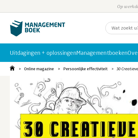
Op werkda
Uitdagingen + oplossingen
Managementboeken
Ove
Online magazine
Persoonlijke effectiviteit
30 Creatieve