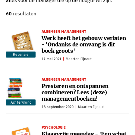
alles voor de manager die op de hoogte wil zijn.
60
resultaten
ALGEMEEN MANAGEMENT
Werk heeft het gebouw verlaten
- 'Ondanks de omvang is dit
boek groots'
Recensie
17 mei 2021
Maarten Fijnaut
ALGEMEEN MANAGEMENT
Presteren en ontspannen
combineren? Lees (deze)
managementboeken!
Achtergrond
18 september 2020
Maarten Fijnaut
PSYCHOLOGIE
Klaagvrije maandag - 'Een schat