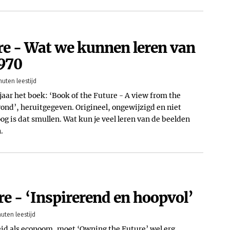
re - Wat we kunnen leren van
1970
nuten leestijd
aar het boek: ‘Book of the Future - A view from the
ond’, heruitgegeven. Origineel, ongewijzigd en niet
og is dat smullen. Wat kun je veel leren van de beelden
n.
e - ‘Inspirerend en hoopvol’
nuten leestijd
leid als econoom, moet ‘Owning the Future’ wel erg