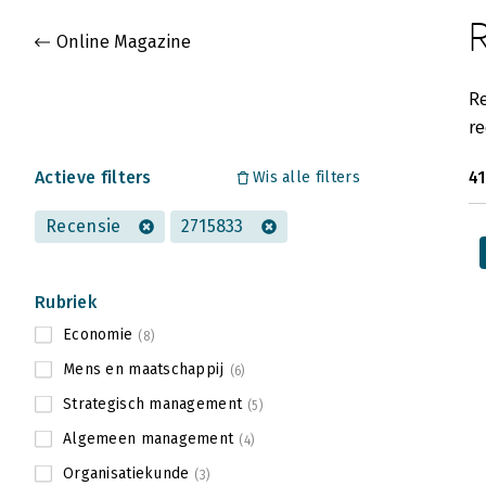
Gevonden artikelen
Online Magazine
Re
re
Actieve filters
41
Wis alle filters
Recensie
2715833
Rubriek
Economie
(8)
Mens en maatschappij
(6)
Strategisch management
(5)
Algemeen management
(4)
Organisatiekunde
(3)