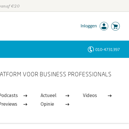
 vanaf €20
Inloggen
010-4731397
Personen
ATFORM VOOR BUSINESS PROFESSIONALS
Trefwoorden
Podcasts
Actueel
Videos
Previews
Opinie