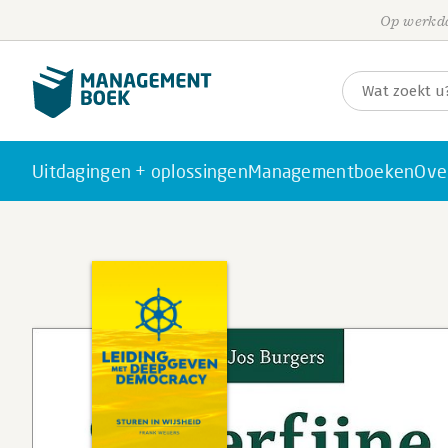
Op werkda
Uitdagingen + oplossingen
Managementboeken
Ove