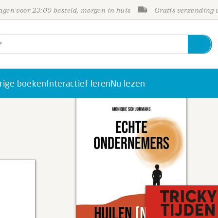
gen voor 23:00 besteld, morgen in huis
Gratis verzending
rige boeken
Interactief leren
Nu lezen