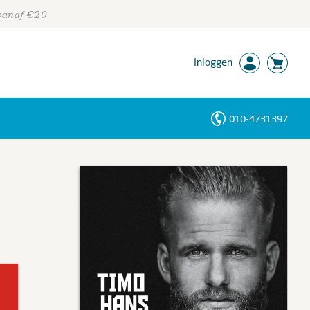
 vanaf €20
Inloggen
010-4731397
Personen
Trefwoorden