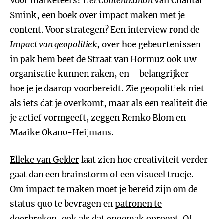
Voor marketeers?
Het Contentkanon
van Chantal
Smink, een boek over impact maken met je
content. Voor strategen? Een interview rond de
Impact van geopolitiek
, over hoe gebeurtenissen
in pak hem beet de Straat van Hormuz ook uw
organisatie kunnen raken, en – belangrijker –
hoe je je daarop voorbereidt. Zie geopolitiek niet
als iets dat je overkomt, maar als een realiteit die
je actief vormgeeft, zeggen Remko Blom en
Maaike Okano-Heijmans.
Elleke van Gelder
laat zien hoe creativiteit verder
gaat dan een brainstorm of een visueel trucje.
Om impact te maken moet je bereid zijn om de
status quo te bevragen en
patronen te
doorbreken
, ook als dat ongemak oproept. Of