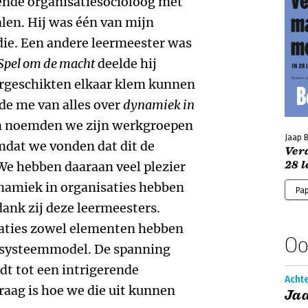
nde organisatiesocioloog met
len. Hij was één van mijn
die. Een andere leermeester was
Spel om de macht
deelde hij
rgeschikten elkaar klem kunnen
rde me van alles over
dynamiek in
en noemden we zijn werkgroepen
Jaap 
dat we vonden dat dit de
Ver
28 l
We hebben daaraan veel plezier
ynamiek in organisaties hebben
Pa
dank zij deze leermeesters.
saties zowel elementen hebben
Oo
t systeemmodel. De spanning
dt tot een intrigerende
Acht
aag is hoe we die uit kunnen
Jaa