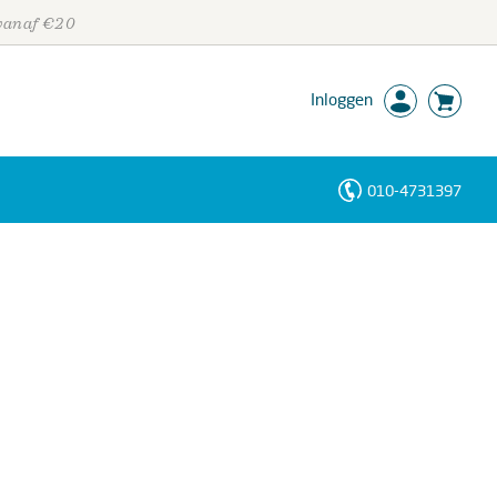
 vanaf €20
Inloggen
010-4731397
Personen
Trefwoorden