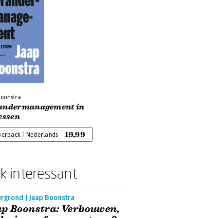
Boonstra
andermanagement in
essen
19,99
perback | Nederlands
k interessant
ergrond | Jaap Boonstra
p Boonstra: Verbouwen,