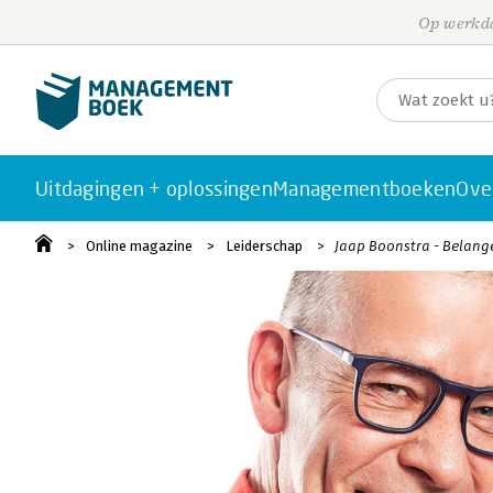
Op werkda
Uitdagingen + oplossingen
Managementboeken
Ove
Online magazine
Leiderschap
Jaap Boonstra - Belang