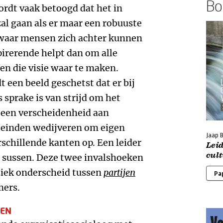
Boe
rdt vaak betoogd dat het in
al gaan als er maar een robuuste
s waar mensen zich achter kunnen
pirerende helpt dan om alle
en die visie waar te maken.
 een beeld geschetst dat er bij
 sprake is van strijd om het
 een verscheidenheid aan
leinden wedijveren om eigen
Jaap 
schillende kanten op. Een leider
Leid
cul
e sussen. Deze twee invalshoeken
iek onderscheid tussen
partijen
Pa
ers.
MEN