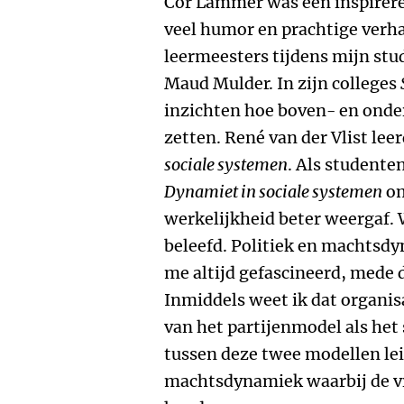
Cor Lammer was een inspirere
veel humor en prachtige verha
leermeesters tijdens mijn stu
Maud Mulder. In zijn colleges
inzichten hoe boven- en onde
zetten. René van der Vlist lee
sociale systemen
. Als student
Dynamiet in sociale systemen
om
werkelijkheid beter weergaf. 
beleefd. Politiek en machtsd
me altijd gefascineerd, mede 
Inmiddels weet ik dat organi
van het partijenmodel als he
tussen deze twee modellen lei
machtsdynamiek waarbij de vr