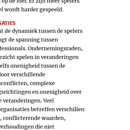
op de loer. Er zijn meer spelers
el wordt harder gespeeld.
SATIES
t de dynamiek tussen de spelers
ingt de spanning tussen
fessionals. Ondernemingsraden,
ezicht spelen in veranderingen
zelfs onenigheid tussen de
door verschillende
conflicten, complexe
gsrichtingen en onenigheid over
e veranderingen. Veel
ganisaties betreffen verschillen
, conflicterende waarden,
erhoudingen die niet