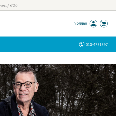
 vanaf €20
Inloggen
010-4731397
Personen
Trefwoorden