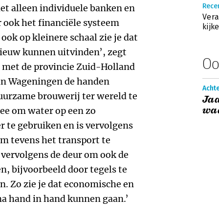
Recen
iet alleen individuele banken en
Vera
ook het financiële systeem
kijk
ok op kleinere schaal zie je dat
pnieuw kunnen uitvinden’, zegt
Oo
 met de provincie Zuid-Holland
van Wageningen de handen
Acht
urzame brouwerij ter wereld te
Jaa
waa
ee om water op een zo
 te gebruiken en is vervolgens
om tevens het transport te
vervolgens de deur om ook de
n, bijvoorbeeld door tegels te
n. Zo zie je dat economische en
a hand in hand kunnen gaan.’