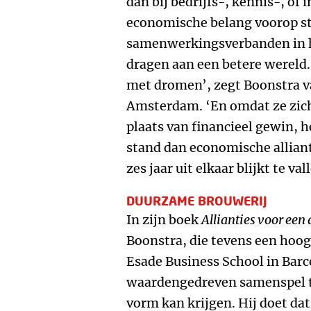
dan bij bedrijfs-, kennis-, of 
economische belang voorop sta
samenwerkingsverbanden in he
dragen aan een betere wereld.
met dromen’, zegt Boonstra v
Amsterdam. ‘En omdat ze zich 
plaats van financieel gewin, 
stand dan economische allian
zes jaar uit elkaar blijkt te vall
DUURZAME BROUWERIJ
In zijn boek
Allianties voor ee
Boonstra, die tevens een hoog
Esade Business School in Barc
waardengedreven samenspel tu
vorm kan krijgen. Hij doet d