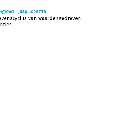
rgrond | Jaap Boonstra
evenscyclus van waardengedreven
anties