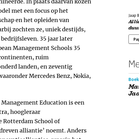
mineerde. In plaats daarvan kozen
del met een focus op het
Jaap 
chap en het opleiden van
Alli
duu
rbij zochten ze, uniek destijds,
edrijfsleven. 35 jaar later
Pa
pean Management Schools 35
 continenten, ruim
Me
onderd landen, en zeventig
, waaronder Mercedes Benz, Nokia,
Boek
Ma
Ja
r Management Education is een
tra, hoogleraar
e Rotterdam School of
even alliantie’ noemt. Anders