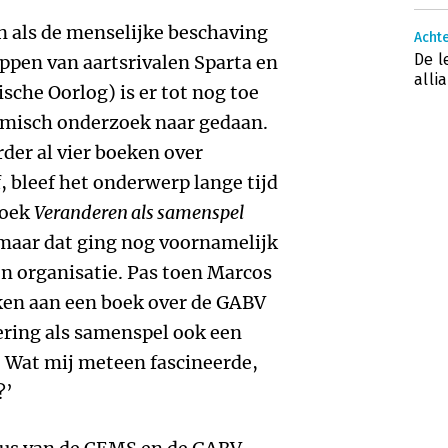
jn als de menselijke beschaving
Achte
De l
pen van aartsrivalen Sparta en
alli
sche Oorlog) is er tot nog toe
emisch onderzoek naar gedaan.
rder al vier boeken over
bleef het onderwerp lange tijd
boek
Veranderen als samenspel
maar dat ging nog voornamelijk
 organisatie. Pas toen Marcos
ken aan een boek over de GABV
dering als samenspel ook een
 Wat mij meteen fascineerde,
?’