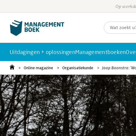
Op werkda
Uitdagingen + oplossingen
Managementboeken
Ove
Online magazine
Organisatiekunde
Jaap Boonstra: ‘W