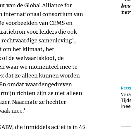
r van de Global Alliance for
bes
ve
n internationaal consortium van
‘De voorbeelden van CEMS en
ratiebron voor leiders die ook
r rechtvaardige samenleving’,
t om het klimaat, het
 of de welvaartskloof, de
en waar we momenteel mee te
x dat ze alleen kunnen worden
 En omdat waardengedreven
Recen
ermijn richten zijn ze niet alleen
Vera
Tijd
zer. Naarmate ze hechter
ine
vaak mee.’
GABV, die inmiddels actief is in 45