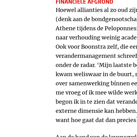
FINANCIËLE AFGROND
Hoewel allianties al zo oud zi
(denk aan de bondgenootschap
Athene tijdens de Peloponnesi
naar verhouding weinig acad
Ook voor Boonstra zelf, die ee
verandermanagement schreef, 
onder de radar. ‘Mijn laatste 
kwam weliswaar in de buurt, 
over samenwerking bínnen een
me vroeg of ik mee wilde wer
begon ik in te zien dat veran
externe dimensie kan hebben.
want hoe gaat dat dan precies