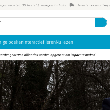
gen voor 23:00 besteld, morgen in huis
Gratis verzending
rige boeken
Interactief leren
Nu lezen
aardengedreven allianties worden opgericht om impact te maken’