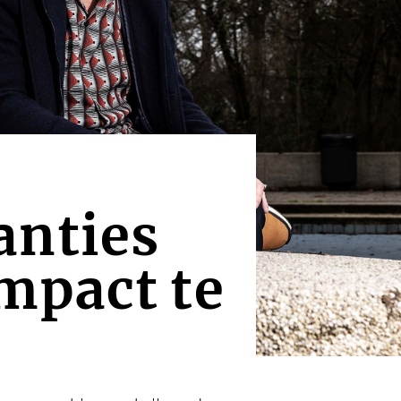
anties
mpact te