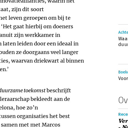
innovatieallianties, waarin het
at, zijn dit soort
t leven geroepen om bij te
 ‘Het gaat hierbij om doeners
Achte
anuit zijn werkkamer in
Waar
laten leiden door een ideaal in
duur
houden ze doorgaans veel langer
ties, waarvan driekwart al binnen
en.’
Boek
Voo
n duurzame toekomst
beschrijft
Ov
leraarschap bekleedt aan de
elona, hoe zo’n
Rece
ssen organisaties het best
Ver
at samen met met Marcos
- N