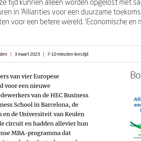
ze tijd kunnen alleen worden opgelost met sa
en in ‘Allianties voor een duurzame toekomst
etten voor een betere wereld. ‘Economische en
nden
|
3 maart 2023
|
7-10 minuten leestijd
Boe
ers van vier Europese
erd voor een nieuwe
dewerkers van de HEC Business
iness School in Barcelona, de
n en de Universiteit van Keulen
e circuit en hadden allevier hun
aanse MBA-programma dat