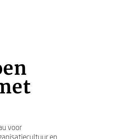
oen
met
eau voor
ganisatiecultuur en