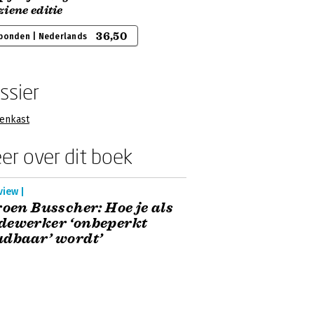
iene editie
36,50
bonden | Nederlands
ssier
enkast
er over dit boek
view |
roen Busscher: Hoe je als
dewerker ‘onbeperkt
dbaar’ wordt’