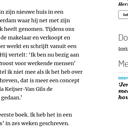
Herz
n zijn nieuwe huis in een
Ge
terdam waar hij net met zijn
ek heeft genomen. Tijdens ons
Do
 de makelaar en verkoopt en
er werkt en schrijft vanuit een
boek
ij vertelt: ‘Ik ben nu bezig aan
Me
Troost voor werkende mensen’
el ik niet mee als ik het heb over
Inter
chreven, dat is meer een concept
‘Je
 Keijser-Van Gils de
me
hou
 gedaan.’
eerste boek. Ik heb het in een
s’ in zes weken geschreven.