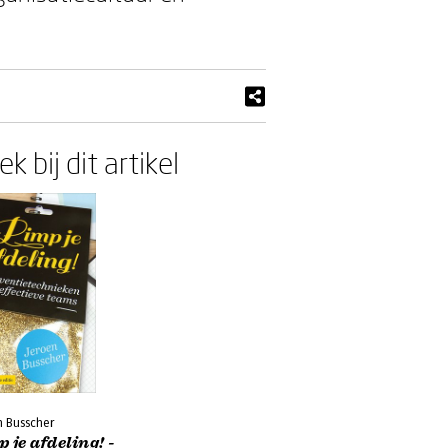
k bij dit artikel
n Busscher
 je afdeling! -