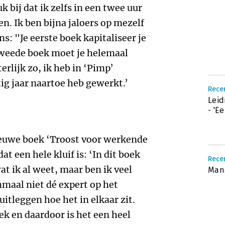
k bij dat ik zelfs in een twee uur
n. Ik ben bijna jaloers op mezelf
: "Je eerste boek kapitaliseer je
 tweede boek moet je helemaal
erlijk zo, ik heb in ‘Pimp’
ig jaar naartoe heb gewerkt.’
Recen
Leid
- 'E
ieuwe boek ‘Troost voor werkende
t een hele kluif is: ‘In dit boek
Recen
at ik al weet, maar ben ik veel
Man
maal niet dé expert op het
uitleggen hoe het in elkaar zit.
k en daardoor is het een heel