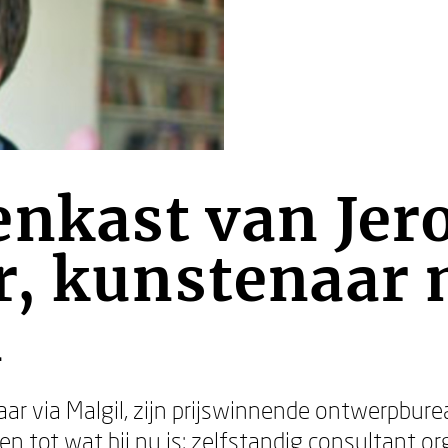
enkast van Jer
r, kunstenaar 
n
aar via Malgil, zijn prijswinnende ontwerpbur
n tot wat hij nu is: zelfstandig consultant or