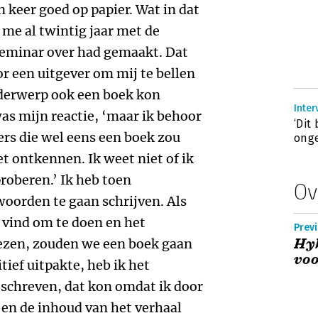
n keer goed op papier. Wat in dat
k me al twintig jaar met de
seminar over had gemaakt. Dat
r een uitgever om mij te bellen
nderwerp ook een boek kon
Inter
 was mijn reactie, ‘maar ik behoor
‘Dit
ers die wel eens een boek zou
onge
et ontkennen. Ik weet niet of ik
proberen.’ Ik heb toen
Ov
oorden te gaan schrijven. Als
k vind om te doen en het
Previ
Hy
lezen, zouden we een boek gaan
voo
ief uitpakte, heb ik het
eschreven, dat kon omdat ik door
 en de inhoud van het verhaal