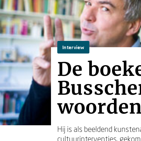
Interview
De boek
Bussche
woorde
Hij is als beeldend kunsten
cultuurinterventies, gekome