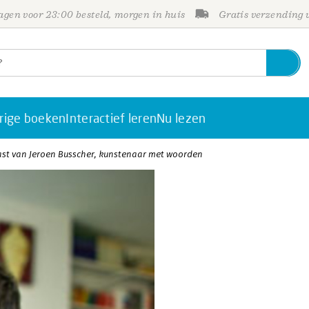
gen voor 23:00 besteld, morgen in huis
Gratis verzending
rige boeken
Interactief leren
Nu lezen
st van Jeroen Busscher, kunstenaar met woorden