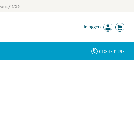
 vanaf €20
Inloggen
010-4731397
Personen
Trefwoorden