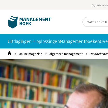
Op werkda
Uitdagingen + oplossingen
Managementboeken
Ove
Online magazine
Algemeen management
De boekenka