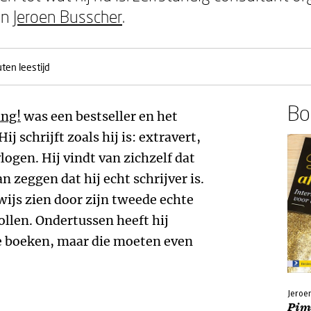
an
Jeroen Busscher
.
ten leestijd
Boe
ing!
was een bestseller en het
j schrijft zoals hij is: extravert,
ogen. Hij vindt van zichzelf dat
n zeggen dat hij echt schrijver is.
wijs zien door zijn tweede echte
ollen. Ondertussen heeft hij
we boeken, maar die moeten even
Jeroe
Pimp