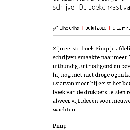
schrijver. De boekenkast v
Eline Crijns
|
30 juli 2010
|
9-12 minu
Zijn eerste boek
Pimp je afdel
schrijven smaakte naar meer. Hi
uitbundig, uitnodigend en bevl
hij nog niet met droge ogen ka
Daarvan moet hij eerst het be
boek van de drukpers te zien r
alweer vijf ideeën voor nieu
wachten.
Pimp