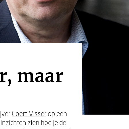
r, maar
ijver
Coert Visser
op een
inzichten zien hoe je de