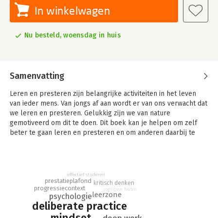
In winkelwagen
Nu besteld, woensdag in huis
Samenvatting
Leren en presteren zijn belangrijke activiteiten in het leven
van ieder mens. Van jongs af aan wordt er van ons verwacht dat
we leren en presteren. Gelukkig zijn we van nature
gemotiveerd om dit te doen. Dit boek kan je helpen om zelf
beter te gaan leren en presteren en om anderen daarbij te
helpen. Het bevat up to date informatie over de psychologie
van leren en presteren. Het gaat in op vragen als:
* Wat voor doelen kunnen we het beste stellen om goed te
presteren?
effectief studeren
prestatieplafond
* Hoe kunnen we het beste blijven werken aan onze
kritisch denken
progressiecontext
cognitieve fouten
vaardigheden?
leerzone
psychologie
* Hoe kunnen we onze kennis ontwikkelen?
deliberate practice
* Wat kunnen we doen als we tegen een prestatieplafond
mindset