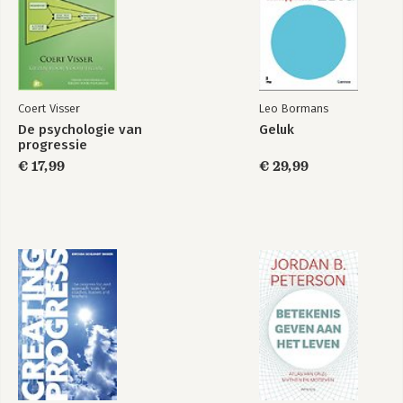
Coert Visser
Leo Bormans
De psychologie van
Geluk
progressie
Handboek
A Brief Introduction
Progressiegericht
to the Progress-
€ 17,99
€ 29,99
Leidinggeven
Focused Approach
Bekijk alle boeken