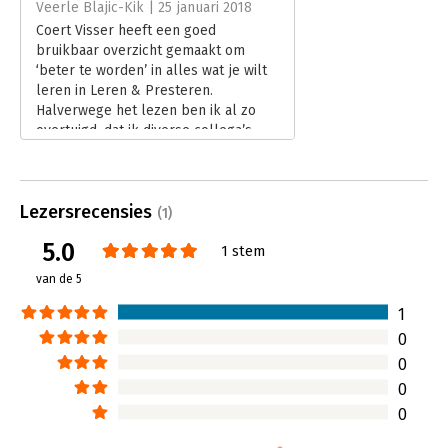
coerftvisser50@gmail.com.
Veerle Blajic-Kik | 25 januari 2018
Hoofdrubriek:
Persoonlijke effectiviteit
Coert Visser heeft een goed
bruikbaar overzicht gemaakt om
‘beter te worden’ in alles wat je wilt
leren in Leren & Presteren.
Halverwege het lezen ben ik al zo
overtuigd, dat ik diverse collega’s
aanraad het boek aan te schaffen.
Lees verder
Lezersrecensies
(1)
5.0
1 stem
van de 5
1
0
0
0
0