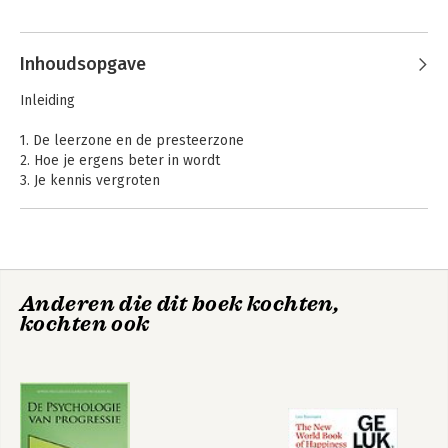
lid van de hoofdredactie van 
Andere boeken door Coert Visser
www.managementsite.net.
Inhoudsopgave
Inleiding
1. De leerzone en de presteerzone
2. Hoe je ergens beter in wordt
3. Je kennis vergroten
4. Geloven dat je beter kunt worden
5. Productiever worden
6. Doen wat je interessant en belangrijk vindt
7. Jezelf niet overschatten
8. Beter denken
Handboek
Progressiegericht
Anderen die dit boek kochten,
9. Je progressiecontext ontwikkelen
Progressiegericht
werken
kochten ook
Coachen
Nawoord
Appendix: Cognitieve fouten
Literatuur
Index
Over de auteur