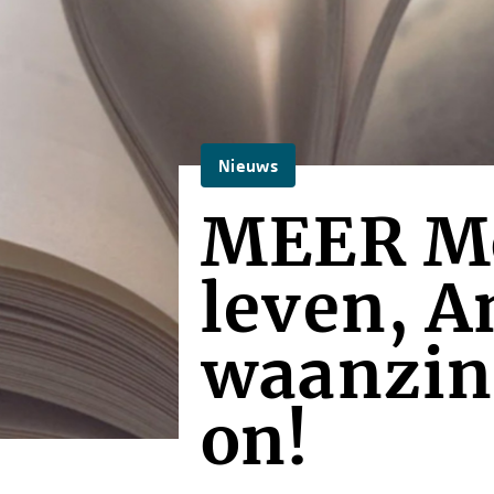
Nieuws
MEER Mo
leven, A
waanzin
on!