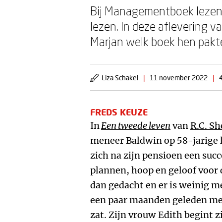
Bij Managementboek lezen
lezen. In deze aflevering 
Marjan welk boek hen pakt
Liza Schakel
|
11 november 2022
|
FREDS KEUZE
In
Een tweede leven
van
R.C. Sh
meneer Baldwin op 58-jarige l
zich na zijn pensioen een succe
plannen, hoop en geloof voor d
dan gedacht en er is weinig m
een paar maanden geleden met
zat. Zijn vrouw Edith begint z