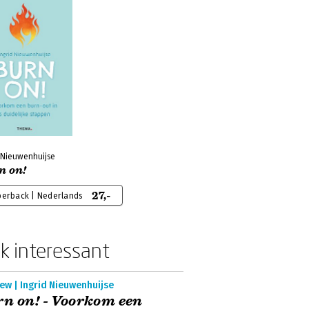
d Nieuwenhuijse
n on!
27,-
perback | Nederlands
k interessant
ew | Ingrid Nieuwenhuijse
n on! - Voorkom een