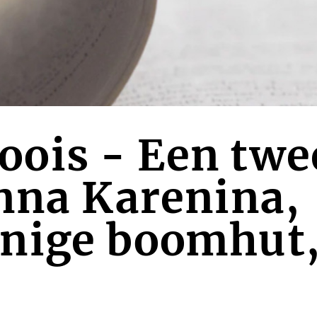
ois - Een twe
nna Karenina,
nige boomhut,