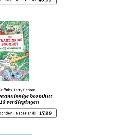
45,99
bonden | Nederlands
riffiths, Terry Denton
waanzinnige boomhut
 13 verdiepingen
17,99
bonden | Nederlands