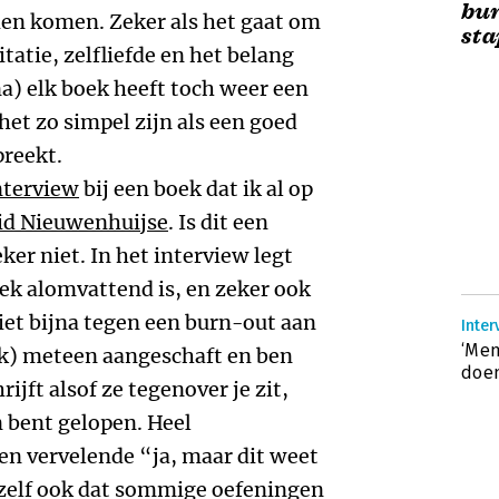
bur
ien komen. Zeker als het gaat om
st
tie, zelfliefde en het belang
na) elk boek heeft toch weer een
et zo simpel zijn als een goed
preekt.
nterview
bij een boek dat ik al op
id Nieuwenhuijse
. Is dit een
er niet. In het interview legt
ek alomvattend is, en zeker ook
et bijna tegen een burn-out aan
Inter
‘Me
ok) meteen aangeschaft en ben
doen
ijft alsof ze tegenover je zit,
n bent gelopen. Heel
en vervelende “ja, maar dit weet
 zelf ook dat sommige oefeningen