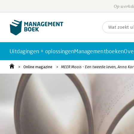
Op werkda
Uitdagingen + oplossingen
Managementboeken
Ove
Online magazine
MEER Moois - Een tweede leven, Anna Ka