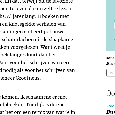
. En dat, terwijl dit de favoriete
en te lezen én om zelf te lezen.
ks. Al jarenlang. 11 boeken met
n en knotsgekke verhalen van
tekeningen en heerlijk flauwe
 schaterlachen uit de slaapkamer
ken voorgelezen. Want weet je
boek langer duurt dan het
Ingri
ant voor het schrijven van een
Bur
jd nodig als voor het schrijven van
Pa
 meneer Grootneus.
Oo
te komen, ik schaam me er niet
ulpboeken. Tuurlijk is de ene
Previ
Bur
aat het om een remix van wat je in