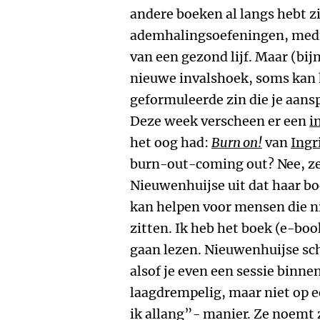
andere boeken al langs hebt z
ademhalingsoefeningen, medita
van een gezond lijf. Maar (bij
nieuwe invalshoek, soms kan h
geformuleerde zin die je aans
Deze week verscheen er een
i
het oog had:
Burn on!
van
Ingr
burn-out-coming out? Nee, zek
Nieuwenhuijse uit dat haar bo
kan helpen voor mensen die ni
zitten. Ik heb het boek (e-bo
gaan lezen. Nieuwenhuijse schr
alsof je even een sessie binne
laagdrempelig, maar niet op e
ik allang”- manier. Ze noemt