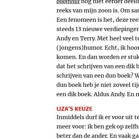
boomhut
nog niet eerder deelde
reeks van mijn zoon is. Om sam
Een fenomeen is het, deze ree
steeds 13 nieuwe verdiepinge
Andy en Terry. Met heel veel 
(jongens)humor. Echt, ik hoor
komen. En dan worden er stuk
dat het schrijven van een dik 
schrijven van een dun boek? W
dun boek heb je niet zoveel ti
een dik boek. Aldus Andy. En
LIZA’S KEUZE
Inmiddels durf ik er voor uit 
meer voor: ik ben gek op zelfh
beter dan de ander. En vaak g