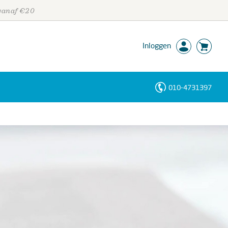
 vanaf €20
Inloggen
010-4731397
Personen
Trefwoorden