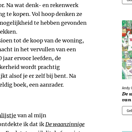
Ge
r. Na wat denk- en rekenwerk
ng te kopen. Vol hoop denken ze
mogelijkheid te hebben gevonden
rekken.
sioen tot de koop van de woning,
acht in het vervullen van een
0 jaar ervoor leefden, de
ekerheid wordt prachtig
kt alsof je er zelf bij bent. Na
ldig boek, een aanrader.
Andy G
De 
van
Ge
lijstje
van al mijn
ontdekte ik dat ik
De waanzinnige