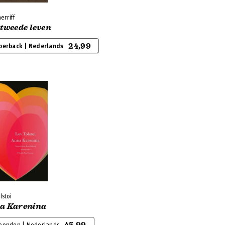
herriff
 tweede leven
24,99
perback | Nederlands
lstoi
a Karenina