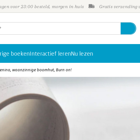
gen voor 23:00 besteld, morgen in huis
Gratis verzending
rige boeken
Interactief leren
Nu lezen
renina, waanzinnige boomhut, Burn on!