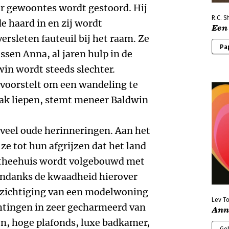
ar gewoontes wordt gestoord. Hij
R.C. S
de haard in en zij wordt
Een
rsleten fauteuil bij het raam. Ze
Pa
ussen Anna, al jaren hulp in de
in wordt steeds slechter.
 voorstelt om een wandeling te
aak liepen, stemt meneer Baldwin
t veel oude herinneringen. Aan het
ze tot hun afgrijzen dat het land
 theehuis wordt volgebouwd met
ndanks de kwaadheid hierover
ezichtiging van een modelwoning
Lev To
chtingen in zeer gecharmeerd van
Ann
n, hoge plafonds, luxe badkamer,