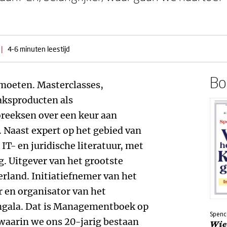
|
4-6 minuten leestijd
Boe
moeten. Masterclasses,
ksproducten als
reeksen over een keur aan
 Naast expert op het gebied van
T- en juridische literatuur, met
g. Uitgever van het grootste
erland. Initiatiefnemer van het
en organisator van het
gala. Dat is Managementboek op
Spenc
 waarin we ons 20-jarig bestaan
Wie