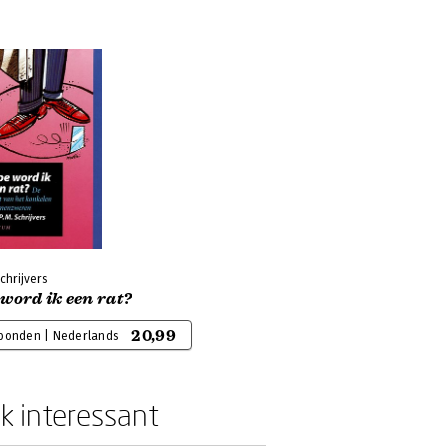
chrijvers
word ik een rat?
20,99
bonden | Nederlands
k interessant