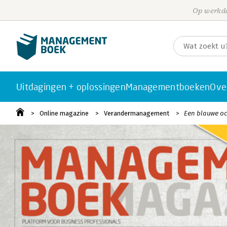
Op werkda
Uitdagingen + oplossingen
Managementboeken
Ove
Online magazine
Verandermanagement
Een blauwe o