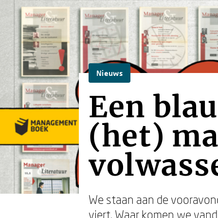
Nieuws
Een blau
(het) m
volwass
We staan aan de vooravond
viert. Waar komen we vanda