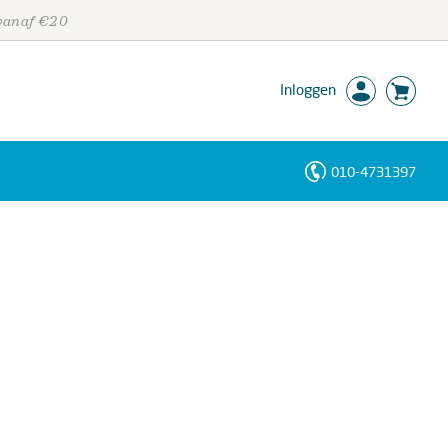
 vanaf €20
Inloggen
010-4731397
Personen
Trefwoorden