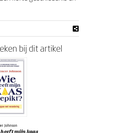
ken bij dit artikel
er Johnson
 heeft mijn kaas