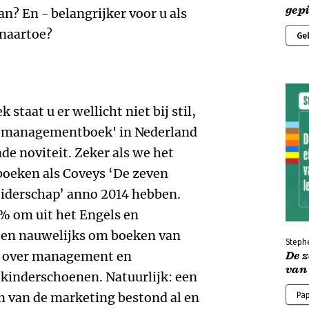
gep
? En - belangrijker voor u als
 naartoe?
Ge
taat u er wellicht niet bij stil,
t 'managementboek' in Nederland
de noviteit. Zeker als we het
 boeken als Coveys ‘De zeven
eiderschap’ anno 2014 hebben.
% om uit het Engels en
 en nauwelijks om boeken van
Steph
n over management en
De 
van 
 kinderschoenen. Natuurlijk: een
n van de marketing bestond al en
Pa