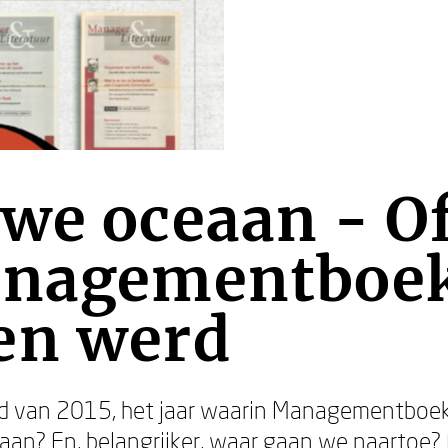
we oceaan - O
anagementboe
en werd
 van 2015, het jaar waarin Managementboek 
an? En, belangrijker, waar gaan we naartoe?