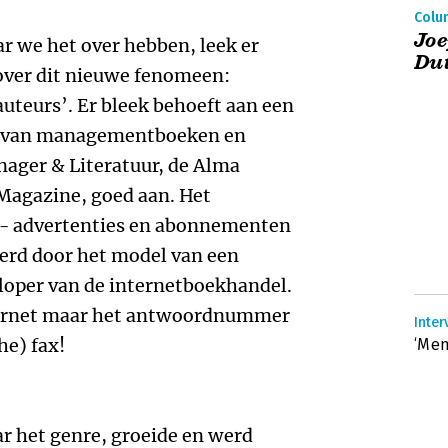
Colum
Joe
aar we het over hebben, leek er
Du
over dit nieuwe fenomeen:
eurs’. Er bleek behoeft aan een
os van managementboeken en
nager & Literatuur, de Alma
agazine, goed aan. Het
 - advertenties en abonnementen
erd door het model van een
loper van de internetboekhandel.
ternet maar het antwoordnummer
Inter
he) fax!
‘Men
 het genre, groeide en werd