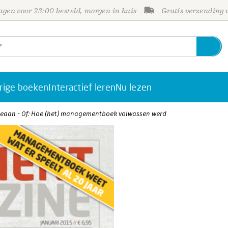
gen voor 23:00 besteld, morgen in huis
Gratis verzending
rige boeken
Interactief leren
Nu lezen
ceaan - Of: Hoe (het) managementboek volwassen werd