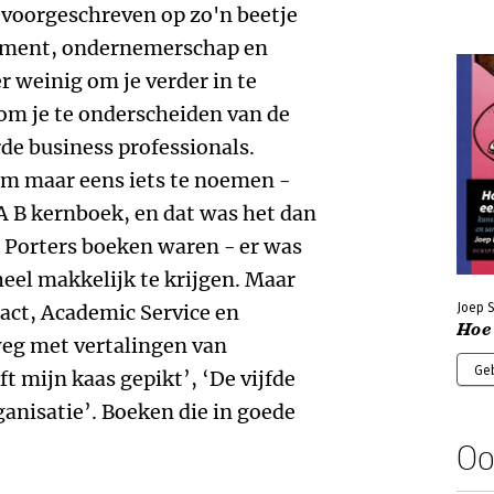
 voorgeschreven op zo'n beetje
ement, ondernemerschap en
 weinig om je verder in te
 om je te onderscheiden van de
de business professionals.
om maar eens iets te noemen -
A B kernboek, en dat was het dan
n Porters boeken waren - er was
heel makkelijk te krijgen. Maar
tact, Academic Service en
Joep S
Hoe 
eg met vertalingen van
Ge
t mijn kaas gepikt’, ‘De vijfde
ganisatie’. Boeken die in goede
Oo