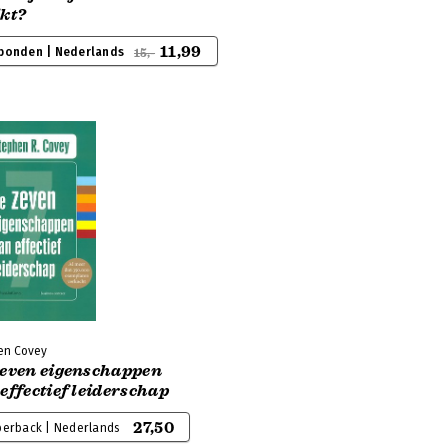
ikt?
11,99
bonden | Nederlands
15,-
en Covey
zeven eigenschappen
effectief leiderschap
27,50
perback | Nederlands