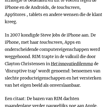
strategie te bedenken en uit te voeren tegen de
iPhone en de Androids, de
touchscreen
,
AppStores , tablets en andere wensen die de klant
kreeg.
In 2007 kondigde Steve Jobs de iPhone aan. De
iPhone, met haar
touchscreen
, Apps en
onderscheidende computereigenschappen werd
weggehoond. RIM trapte in de valkuil die door
Clayton Christensen in
Het innovatiedilemma
de
‘disruptive trap’ wordt genoemd: benoemen van
slechte producteigenschappen en het versterken
van het eigen beeld als onverslaanbaar.
Een citaat: De bazen van RIM dachten
maandenlang verder nauwelijks nog aan Apple.