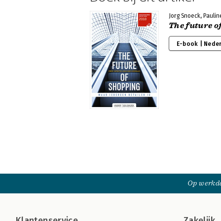
Jorg Snoeck, Pauli
The future o
E-book | Nede
Op werkda
Klantenservice
Zakelijk