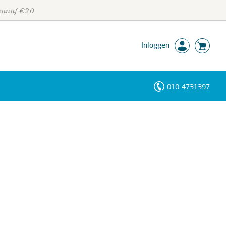
 vanaf €20
Inloggen
010-4731397
Personen
Trefwoorden