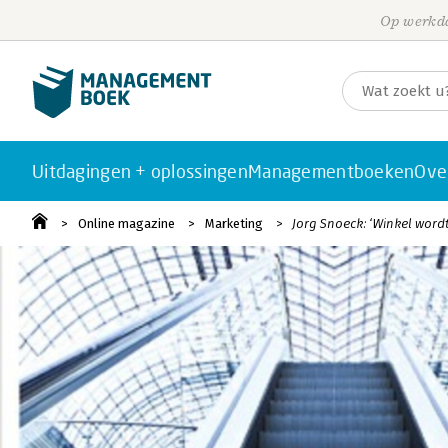
Op werkda
Uitdagingen + oplossingen
Managementboeken
Ove
Online magazine
Marketing
Jorg Snoeck: ‘Winkel word