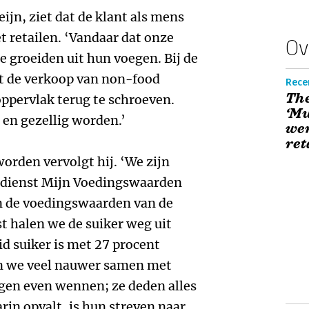
ijn, ziet dat de klant als mens
t retailen. ‘Vandaar dat onze
Ov
e groeiden uit hun voegen. Bij de
t de verkoop van non-food
Recen
The
ppervlak terug te schroeven.
‘Mu
en gezellig worden.’
wer
ret
rden vervolgt hij. ‘We zijn
 dienst Mijn Voedingswaarden
in de voedingswaarden van de
t halen we de suiker weg uit
d suiker is met 27 procent
n we veel nauwer samen met
gen even wennen; ze deden alles
arin opvalt, is hun streven naar