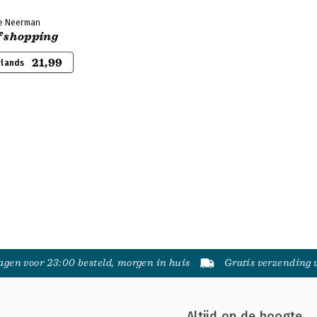
ne Neerman
f shopping
21,99
rlands
gen voor 23:00 besteld, morgen in huis
Gratis verzending
Altijd op de hoogte