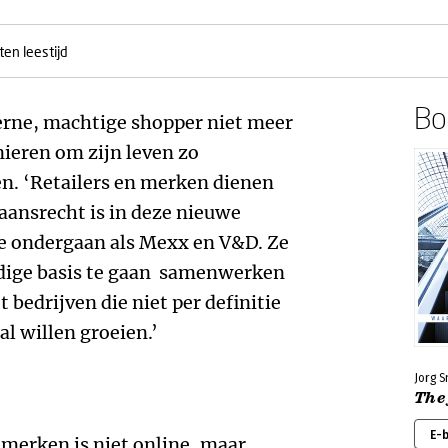
ten leestijd
Boe
rne, machtige shopper niet meer
ieren om zijn leven zo
n. ‘Retailers en merken dienen
taansrecht is in deze nieuwe
te ondergaan als Mexx en V&D. Ze
dige basis te gaan samenwerken
bedrijven die niet per definitie
l willen groeien.’
Jorg 
The
E-
 merken is niet online, maar