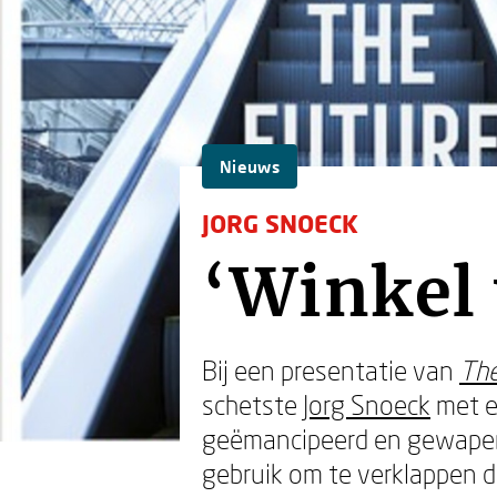
Nieuws
JORG SNOECK
‘Winkel 
Bij een presentatie van
The
schetste
Jorg Snoeck
met e
geëmancipeerd en gewapend
gebruik om te verklappen da