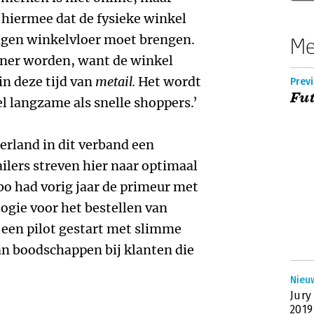
l hiermee dat de fysieke winkel
eigen winkelvloer moet brengen.
Me
iner worden, want de winkel
in deze tijd van
metail.
Het wordt
Prev
Fut
l langzame als snelle shoppers.’
rland in dit verband een
ailers streven hier naar optimaal
o had vorig jaar de primeur met
ogie voor het bestellen van
 een pilot gestart met slimme
an boodschappen bij klanten die
Nieuw
Jury
2019