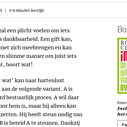
15
|
3-4 minuten leestijd
Boe
al een plicht voelen om iets
ts dankbaarheid. Een gift kan,
 met zich meebrengen en kan
en slimme manier om juist iets
at, hoort wat!
 wat’ kan naar hartenlust
aan de volgende variant. A is
d bestuurlijk proces. A wil daar
Robert
voor hem is, maar hij alleen kan
Inv
 zetten. Hij heeft steun nodig van
het 
B is bereid A te steunen. Dankzij
Pa