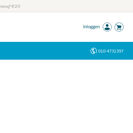
 vanaf €20
Inloggen
010-4731397
Personen
Trefwoorden