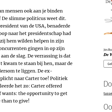
kan mensen ook aan je
binden
! De slimme politicus weet dit.
president van de USA, benaderde
nloop naar het presidentschap had
zij hem wilden helpen in zijn
ncurrenten gingen in op zijn
Jos Bu
De 
aan de slag. De verrassing is dat
ijt kwam te staan bij hen, maar de
Ge
ersom te liggen. De ex-
licht naar Carter toe! Politiek
Do
eerde het zo: Carter offered
 wants: the opportunity to get
tuss
e than to give!
Oo