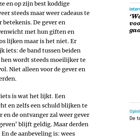
ze en op zijn best koddige
Inter
eer steeds maar weer cadeaus te
‘We
r betekenis. De gever en
voo
gaa
venwicht met hun giften en
s lijken maar is het niet. Er
jk iets: de band tussen beiden
n hen wordt steeds moeilijker te
ol. Niet alleen voor de gever en
erden.
ets is wat het lijkt. Een
t en zelfs een schuld blijken te
Opin
r en de ontvanger zal weer gever
De t
 geven’ blijft geldig. Maar derden
 En de aanbeveling is: wees