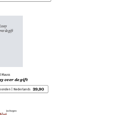
l Mauss
y over de gift
39,90
bonden | Nederlands