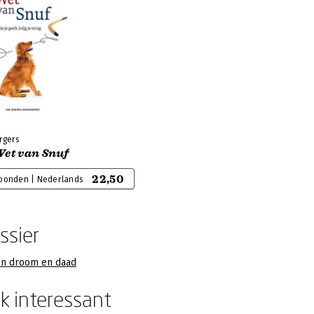
rgers
Wet van Snuf
22,50
bonden | Nederlands
ssier
en droom en daad
k interessant