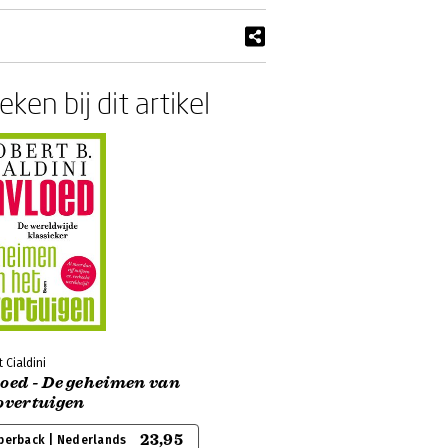
ken bij dit artikel
 Cialdini
loed - De geheimen van
overtuigen
23,95
perback | Nederlands