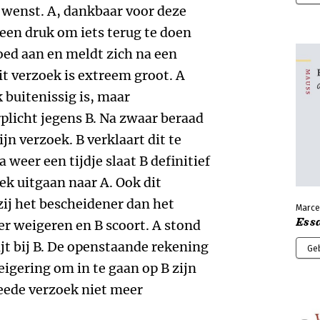
j wenst. A, dankbaar voor deze
t een druk om iets terug te doen
goed aan en meldt zich na een
Dit verzoek is extreem groot. A
k buitenissig is, maar
erplicht jegens B. Na zwaar beraad
ijn verzoek. B verklaart dit te
 weer een tijdje slaat B definitief
ek uitgaan naar A. Ook dit
zij het bescheidener dan het
Marce
Essa
er weigeren en B scoort. A stond
rijt bij B. De openstaande rekening
Ge
eigering om in te gaan op B zijn
eede verzoek niet meer