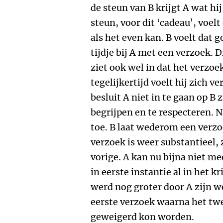
de steun van B krijgt A wat hi
steun, voor dit ‘cadeau’, voel
als het even kan. B voelt dat 
tijdje bij A met een verzoek. 
ziet ook wel in dat het verzoe
tegelijkertijd voelt hij zich v
besluit A niet in te gaan op B z
begrijpen en te respecteren. Na
toe. B laat wederom een verzo
verzoek is weer substantieel, 
vorige. A kan nu bijna niet me
in eerste instantie al in het k
werd nog groter door A zijn w
eerste verzoek waarna het tw
geweigerd kon worden.