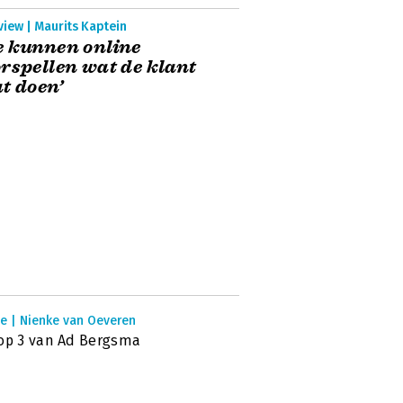
view | Maurits Kaptein
 kunnen online
rspellen wat de klant
t doen’
ie | Nienke van Oeveren
op 3 van Ad Bergsma