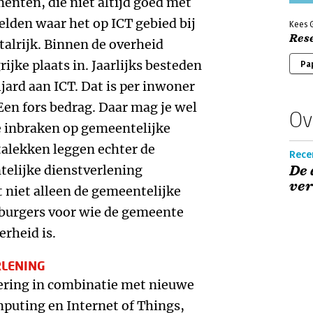
enten, die niet altijd goed met
lden waar het op ICT gebied bij
Kees 
Rese
talrijk. Binnen de overheid
ke plaats in. Jaarlijks besteden
Pa
ard aan ICT. Dat is per inwoner
Een fors bedrag. Daar mag je wel
Ov
 inbraken op gemeentelijke
alekken leggen echter de
Rece
elijke dienstverlening
De 
ver
t niet alleen de gemeentelijke
 burgers voor wie de gemeente
erheid is.
RLENING
sering in combinatie met nieuwe
puting en Internet of Things,