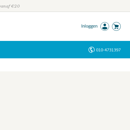
 vanaf €20
Inloggen
010-4731397
Personen
Trefwoorden