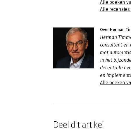
Alle boeken v
Alle recensie
Over Herman T
Herman Timmerm
consultant en
met automatise
in het bijzond
decentrale ov
en implementa
Alle boeken 
Deel dit artikel