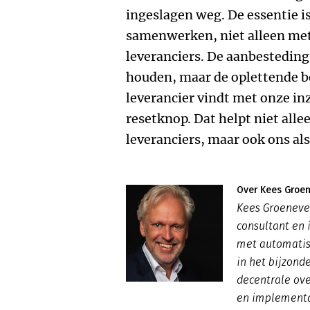
ingeslagen weg. De essentie 
samenwerken, niet alleen met
leveranciers. De aanbestedings
houden, maar de oplettende b
leverancier vindt met onze in
resetknop. Dat helpt niet all
leveranciers, maar ook ons als
Over Kees Groe
Kees Groenevel
consultant en
met automatise
in het bijzond
decentrale ov
en implementa