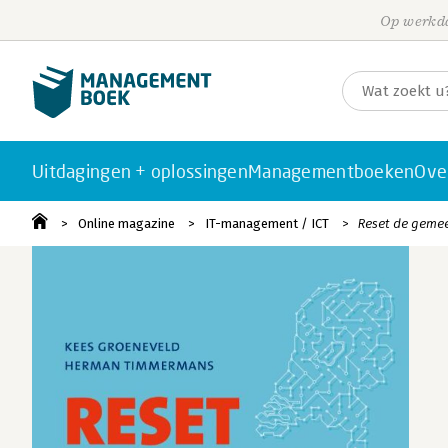
Op werkda
Uitdagingen + oplossingen
Managementboeken
Ove
Online magazine
IT-management / ICT
Reset de gemee