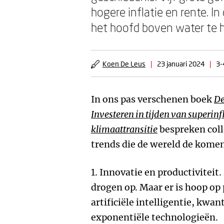
hogere inflatie en rente. 
het hoofd boven water te 
Koen De Leus
|
23 januari 2024
|
3-
In ons pas verschenen boek
De
Investeren in tijden van superinf
klimaattransitie
bespreken colle
trends die de wereld de komen
1. Innovatie en productivitei
drogen op. Maar er is hoop op
artificiële intelligentie, kw
exponentiële technologieën.