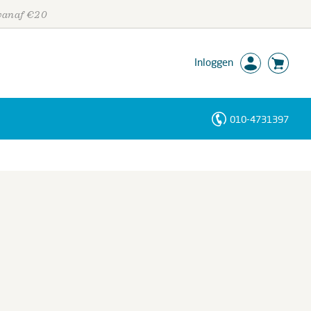
 vanaf €20
Inloggen
010-4731397
Personen
Trefwoorden