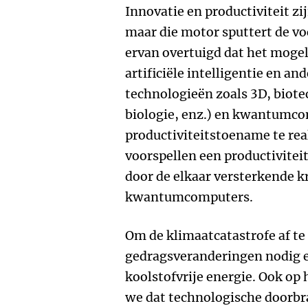
Innovatie en productiviteit z
maar die motor sputtert de voo
ervan overtuigd dat het mogel
artificiële intelligentie en an
technologieën zoals 3D, biot
biologie, enz.) en kwantumc
productiviteitstoename te re
voorspellen een productivite
door de elkaar versterkende k
kwantumcomputers.
Om de klimaatcatastrofe af te
gedragsveranderingen nodig e
koolstofvrije energie. Ook op
we dat technologische doorbr