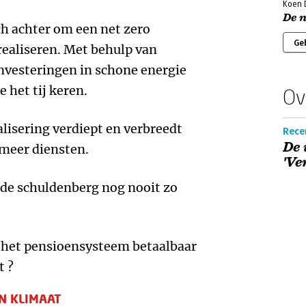
Koen D
De 
ch achter om een net zero
Ge
realiseren. Met behulp van
nvesteringen in schone energie
 het tij keren.
Ov
alisering verdiept en verbreedt
Recen
De
 meer diensten.
'Ve
s de schuldenberg nog nooit zo
e het pensioensysteem betaalbaar
t ?
EN KLIMAAT