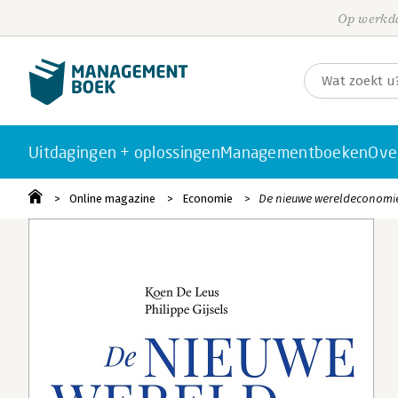
Op werkda
Uitdagingen + oplossingen
Managementboeken
Ove
Online magazine
Economie
De nieuwe wereldeconomie -