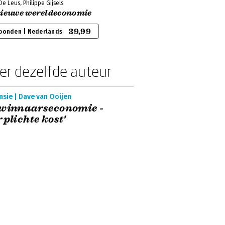
e Leus, Philippe Gijsels
nieuwe wereldeconomie
39,99
bonden | Nederlands
er dezelfde auteur
sie | Dave van Ooijen
 winnaarseconomie -
rplichte kost'