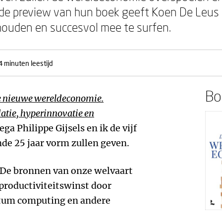
In de preview van hun boek geeft Koen De Leu
houden en succesvol mee te surfen.
4 minuten leestijd
Boe
 nieuwe wereldeconomie.
latie, hyperinnovatie en
ga Philippe Gijsels en ik de vijf
de 25 jaar vorm zullen geven.
t. De bronnen van onze welvaart
 productiviteitswinst door
antum computing en andere