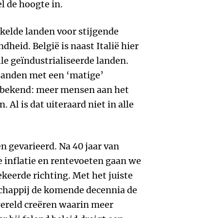
el de hoogte in.
kkelde landen voor stijgende
heid. België is naast Italië hier
le geïndustrialiseerde landen.
 landen met een ‘matige’
 bekend: meer mensen aan het
 Al is dat uiteraard niet in alle
n gevarieerd. Na 40 jaar van
 inflatie en rentevoeten gaan we
keerde richting. Met het juiste
chappij de komende decennia de
wereld creëren waarin meer