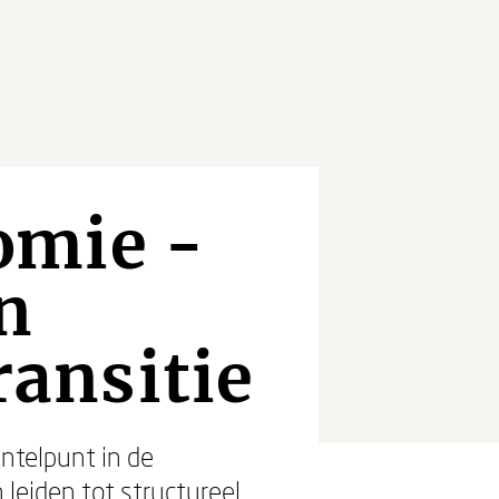
omie -
n
ransitie
ntelpunt in de
leiden tot structureel