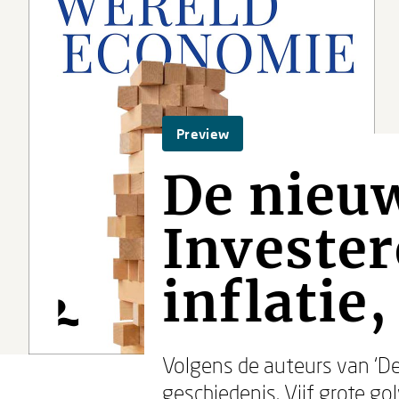
Preview
De nieu
Invester
inflatie,
Volgens de auteurs van ‘D
geschiedenis. Vijf grote g