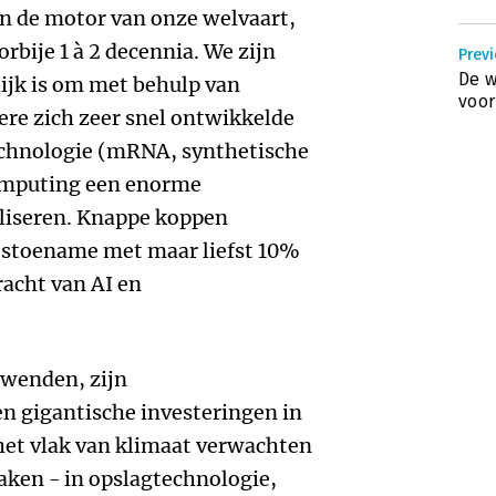
ijn de motor van onze welvaart,
rbije 1 à 2 decennia. We zijn
Prev
De w
ijk is om met behulp van
voor
dere zich zeer snel ontwikkelde
echnologie (mRNA, synthetische
omputing een enorme
aliseren. Knappe koppen
itstoename met maar liefst 10%
racht van AI en
 wenden, zijn
n gigantische investeringen in
 het vlak van klimaat verwachten
aken - in opslagtechnologie,