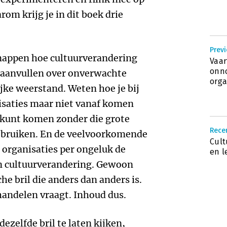
om krijg je in dit boek drie
Previ
Snappen hoe cultuurverandering
Vaar
onno
 aanvullen over onverwachte
orga
ijke weerstand. Weten hoe je bij
saties maar niet vanaf komen
 kunt komen zonder die grote
Rece
ebruiken. En de veelvoorkomende
Cult
organisaties per ongeluk de
en l
in cultuurverandering. Gewoon
e bril die anders dan anders is.
handelen vraagt. Inhoud dus.
zelfde bril te laten kijken,