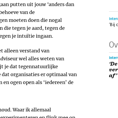
gaan putten uit jouw ‘anders dan
n behoeve van de
Inter
gen moeten doen die nogal
‘Bij
 die tegen je aard, tegen de
gen je intuïtie ingaan.
Ov
et alleen verstand van
adviseur wel alles weten van
Inter
‘De
jt je dat tegennatuurlijke
ver
 dat organisaties er optimaal van
af’
en en ogen open als ‘iedereen’ de
houd. Waar ik allemaal
experimenteren en flink mee op