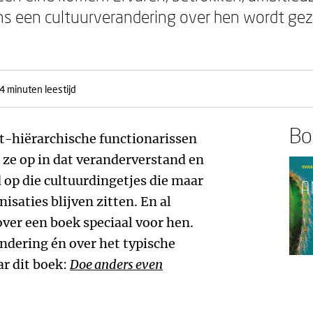
ns een cultuurverandering over hen wordt geze
4 minuten leestijd
Boe
et-hiërarchische functionarissen
ik ze op in dat veranderverstand en
 op die cultuurdingetjes die maar
isaties blijven zitten. En al
over een boek speciaal voor hen.
ndering én over het typische
ar dit boek:
Doe anders even