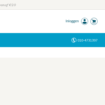
 vanaf €20
Inloggen
010-4731397
Personen
Trefwoorden