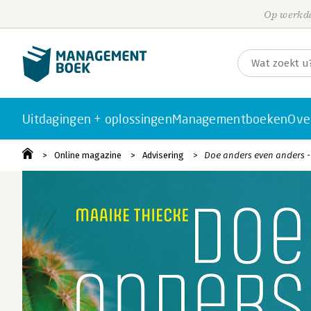
Op werkda
Uitdagingen + oplossingen
Managementboeken
Ove
Online magazine
Advisering
Doe anders even anders - 