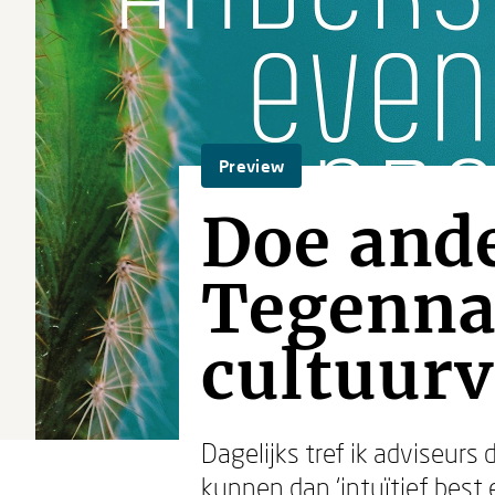
Preview
Doe ande
Tegennat
cultuur
Dagelijks tref ik adviseurs
kunnen dan ‘intuïtief best