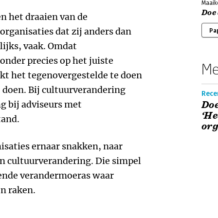
Maaik
Doe
en het draaien van de
organisaties dat zij anders dan
Pa
lijks, vaak. Omdat
onder precies op het juiste
Me
t het tegenovergestelde te doen
e doen. Bij cultuurverandering
Recen
g bij adviseurs met
Doe
‘He
tand.
org
nisaties ernaar snakken, naar
n cultuurverandering. Die simpel
gende verandermoeras waar
en raken.