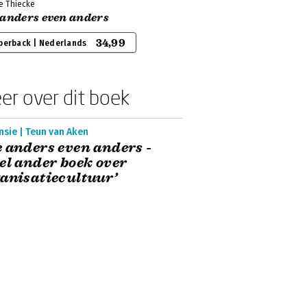
e Thiecke
 anders even anders
34,99
perback | Nederlands
er over dit boek
sie | Teun van Aken
 anders even anders -
el ander boek over
anisatiecultuur’