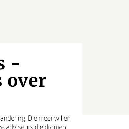
s -
s over
randering. Die meer willen
uze adviseurs die dromen