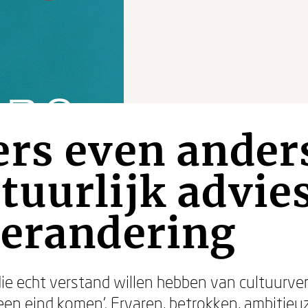
rs even ander
uurlijk advie
verandering
 die echt verstand willen hebben van cultuurve
 een eind komen’. Ervaren, betrokken, ambitie