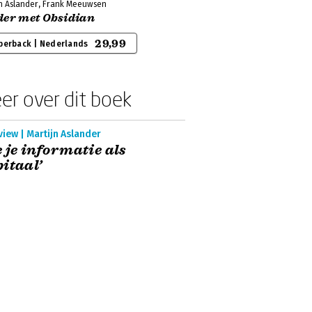
jn Aslander, Frank Meeuwsen
der met Obsidian
29,99
perback | Nederlands
er over dit boek
view | Martijn Aslander
e je informatie als
itaal’