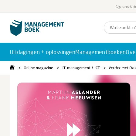
Op werkda
Uitdagingen + oplossingen
Managementboeken
Ove
Online magazine
IT-management / ICT
Verder met Obsi