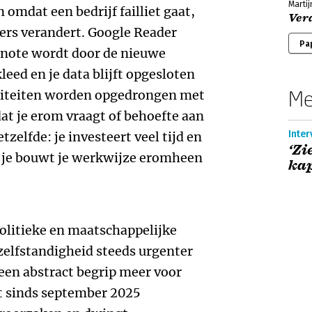
Marti
omdat een bedrijf failliet gaat,
Ver
rs verandert. Google Reader
Pa
ernote wordt door de nieuwe
eed en je data blijft opgesloten
Me
liteiten worden opgedrongen met
t je erom vraagt of behoefte aan
Inter
tzelfde: je investeert veel tijd en
‘Zi
l, je bouwt je werkwijze eromheen
kap
politieke en maatschappelijke
e zelfstandigheid steeds urgenter
geen abstract begrip meer voor
dt sinds september 2025