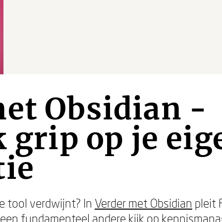
et Obsidian -
k grip op je eig
tie
e tool verdwijnt? In
Verder met Obsidian
pleit
en een fundamenteel andere kijk op kennisma