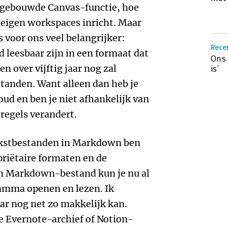
ngebouwde Canvas-functie, hoe
 eigen workspaces inricht. Maar
 voor ons veel belangrijker:
Recen
 leesbaar zijn in een formaat dat
Ons 
en over vijftig jaar nog zal
is’
standen. Want alleen dan heb je
oud en ben je niet afhankelijk van
 regels verandert.
ekstbestanden in Markdown ben
priëtaire formaten en de
en Markdown-bestand kun je nu al
amma openen en lezen. Ik
jaar nog net zo makkelijk kan.
 Evernote-archief of Notion-