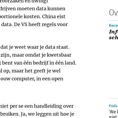
eroorzaken en dwingt
edrijven moeten data kunnen
Ov
ortionele kosten. China eist
 data. De VS heeft regels voor
Recen
In
sch
dat je weet waar je data staat.
 zijn, maar omdat je kwetsbaar
k bent van één bedrijf in één land.
l op, maar het geeft je wel
 jouw computer, in een open
niet per se een handleiding over
Podc
‘We 
bruiken. Ja, we leggen uit hoe je
niet