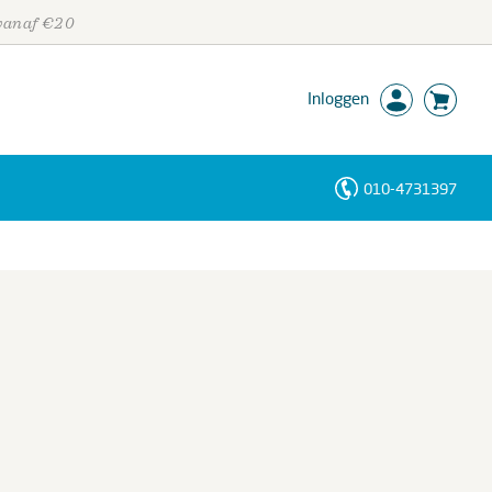
 vanaf €20
Inloggen
010-4731397
Personen
Trefwoorden