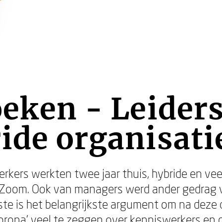
oeken - Leider
ide organisati
werkers werkten twee jaar thuis, hybride en vee
 Zoom. Ook van managers werd ander gedrag v
ste is het belangrijkste argument om na deze c
 Corona’ veel te zeggen over kenniswerkers en