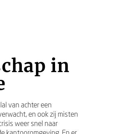
schap in
e
lal van achter een
erwacht, en ook zij misten
risis weer snel naar
 de kantooromgeving. En er