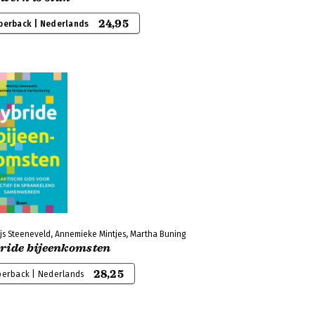
24,95
perback | Nederlands
js Steeneveld, Annemieke Mintjes, Martha Buning
ride bijeenkomsten
28,25
perback | Nederlands