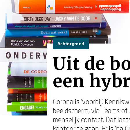
Achtergrond
Uit de b
een hybr
Corona is ‘voorbij’. Kennis
beeldscherm, via Teams of
menselijk contact. Dat laat
kantoor te gaan. Er is ‘na