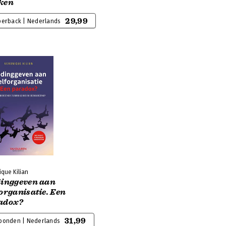
ken
29,99
perback | Nederlands
que Kilian
dinggeven aan
organisatie. Een
adox?
31,99
bonden | Nederlands