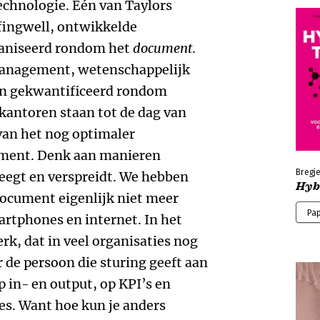
chnologie. Eén van Taylors
fingwell, ontwikkelde
niseerd rondom het
document
.
management, wetenschappelijk
n gekwantificeerd rondom
kantoren staan tot de dag van
van het nog optimaler
ment. Denk aan manieren
Bregje
leegt en verspreidt. We hebben
Hyb
document eigenlijk niet meer
Pa
rtphones en internet. In het
k, dat in veel organisaties nog
r de persoon die sturing geeft aan
op in- en output, op KPI’s en
s. Want hoe kun je anders