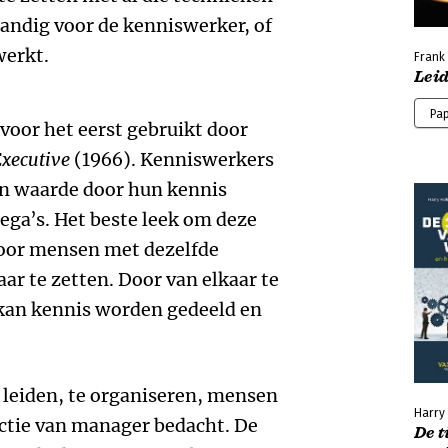
andig voor de kenniswerker, of
werkt.
Frank
Leid
Pa
voor het eerst gebruikt door
Executive
(1966). Kenniswerkers
n waarde door hun kennis
lega’s. Het beste leek om deze
door mensen met dezelfde
ar te zetten. Door van elkaar te
 kan kennis worden gedeeld en
e leiden, te organiseren, mensen
Harry 
nctie van manager bedacht. De
De t