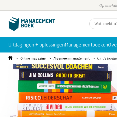
Op werkda
Uitdagingen + oplossingen
Managementboeken
Ove
Online magazine
Algemeen management
Uit de boeke