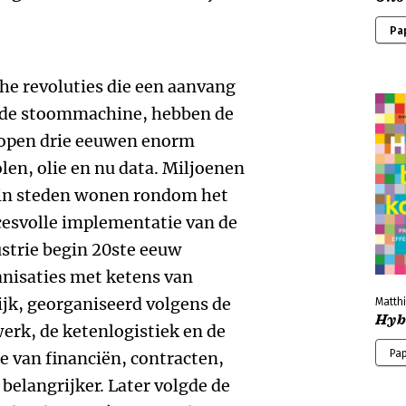
Pa
he revoluties die een aanvang
 de stoommachine, hebben de
lopen drie eeuwen enorm
en, olie en nu data. Miljoenen
in steden wonen rondom het
cesvolle implementatie van de
strie begin 20ste eeuw
anisaties met ketens van
jk, georganiseerd volgens de
Matthi
Hyb
werk, de ketenlogistiek en de
Pa
e van financiën, contracten,
 belangrijker. Later volgde de