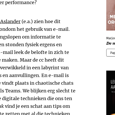
ver performance?
 Aslander
(e.a.) zien hoe dit
rondom het gebruik van e-mail.
langslopen om informatie te
Marjo
De m
en stonden fysiek ergens en
mail leek de belofte in zich te
Pa
 maken. Maar de cc heeft dit
verwikkeld in een labyrint van
s en aanvullingen. En e-mail is
 vindt plaats in chaotische chats
s Teams. We blijken erg slecht te
e digitale technieken die ons ten
uk
vind je een schat aan tips om
e zetten met al die technieken