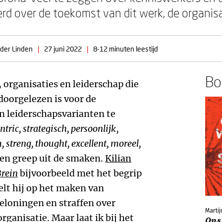
erd over de toekomst van dit werk, de organis
 der Linden
|
27 juni 2022
|
8-12 minuten leestijd
Boe
 organisaties en leiderschap die
doorgelezen is voor de
an leiderschapsvarianten te
ntric, strategisch, persoonlijk,
 streng, thought, excellent, moreel,
een greep uit de smaken.
Kilian
Brein
bijvoorbeeld met het begrip
elt hij op het maken van
beloningen en straffen over
Marti
ganisatie. Maar laat ik bij het
Ons 