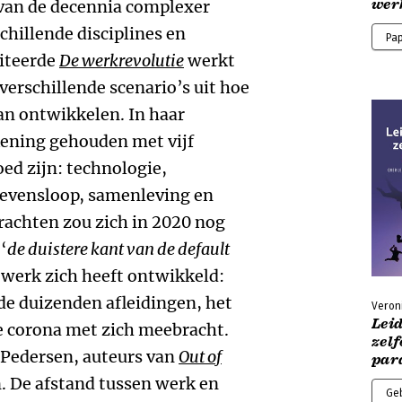
wer
 van de decennia complexer
chillende disciplines en
Pa
citeerde
De werkrevolutie
werkt
verschillende scenario’s uit hoe
an ontwikkelen. In haar
kening gehouden met vijf
ed zijn: technologie,
levensloop, samenleving en
rachten zou zich in 2020 nog
‘
de duistere kant van de default
 werk zich heeft ontwikkeld:
de duizenden afleidingen, het
Veroni
Lei
ie corona met zich meebracht.
zelf
 Pedersen, auteurs van
Out of
par
n. De afstand tussen werk en
Ge