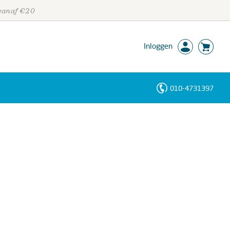
 vanaf €20
Inloggen
010-4731397
Personen
Trefwoorden