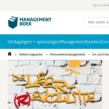
Op werkda
Uitdagingen + oplossingen
Managementboeken
Ove
Online magazine
Personeelsmanagement
De Leer(r)e