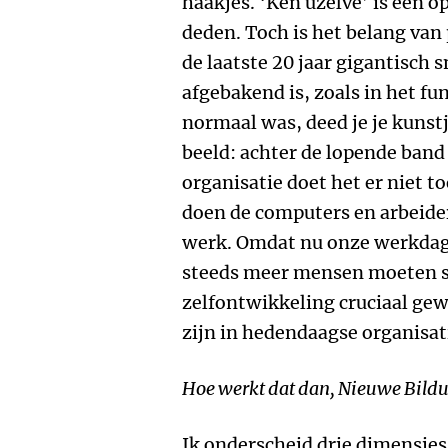
haakjes. ‘Ken uzelve’ is een o
deden. Toch is het belang van
de laatste 20 jaar gigantisch s
afgebakend is, zoals in het f
normaal was, deed je je kunstj
beeld: achter de lopende band
organisatie doet het er niet to
doen de computers en arbeider
werk. Omdat nu onze werkdag 
steeds meer mensen moeten s
zelfontwikkeling cruciaal ge
zijn in hedendaagse organisat
Hoe werkt dat dan, Nieuwe Bild
Ik onderscheid drie dimensies