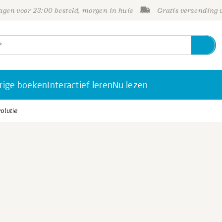
gen voor 23:00 besteld, morgen in huis
Gratis verzending
rige boeken
Interactief leren
Nu lezen
volutie