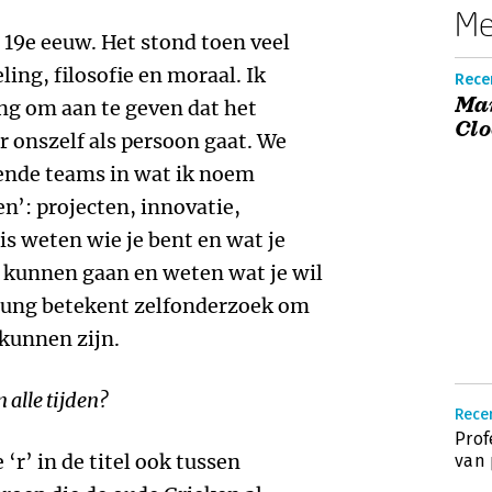
Me
e 19e eeuw. Het stond toen veel
ng, filosofie en moraal. Ik
Recen
Ma
ng om aan te geven dat het
Cl
r onszelf als persoon gaat. We
ende teams in wat ik noem
n’: projecten, innovatie,
is weten wie je bent en wat je
m kunnen gaan en weten wat je wil
ldung betekent zelfonderzoek om
 kunnen zijn.
 alle tijden?
Recen
Prof
‘r’ in de titel ook tussen
van 