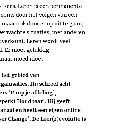
is Kees. Leren is een permanente
, soms door het volgen van een
 maar ook door er op uit te gaan,
verwachte situaties, met anderen
e overkomt. Leren wordt veel
d. Er moet gelukkig
 maar moed moet.
p het gebied van
anisaties. Hij schreef acht
rs ‘Pimp je afdeling’,
erkt Houdbaar’. Hij geeft
kanaal en heeft een eigen online
wer Change’.
De Leer(r)evolutie
is