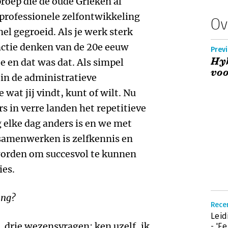
proep die de oude Grieken al
 professionele zelfontwikkeling
Ov
nel gegroeid. Als je werk sterk
unctie denken van de 20e eeuw
Previ
Hy
e en dat was dat. Als simpel
voo
 in de administratieve
e wat jij vindt, kunt of wilt. Nu
s in verre landen het repetitieve
elke dag anders is en we met
amenwerken is zelfkennis en
worden om succesvol te kunnen
ies.
ung?
Recen
Leid
, drie wezensvragen: ken uzelf, ik
- 'E