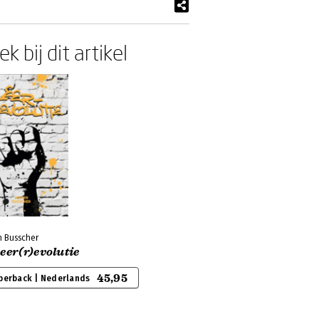
k bij dit artikel
n Busscher
eer(r)evolutie
45,95
perback | Nederlands