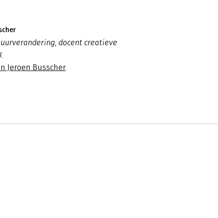
scher
tuurverandering, docent creatieve
.
an Jeroen Busscher