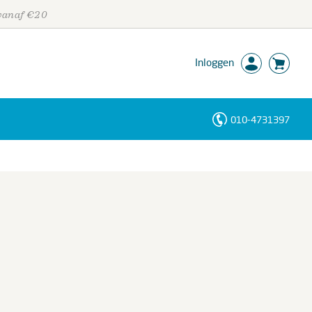
 vanaf €20
Inloggen
010-4731397
Personen
Trefwoorden