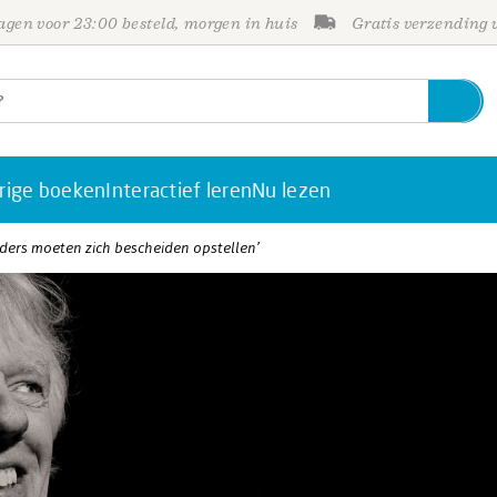
gen voor 23:00 besteld, morgen in huis
Gratis verzending
rige boeken
Interactief leren
Nu lezen
ers moeten zich bescheiden opstellen’