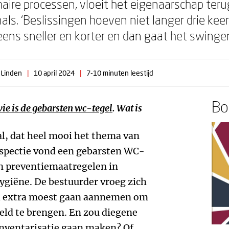
aire processen, vloeit het eigenaarschap ter
als. ‘Beslissingen hoeven niet langer drie kee
ens sneller en korter en dan gaat het swingen
 Linden
|
10 april 2024
|
7-10 minuten leestijd
Boe
ie is de gebarsten wc-tegel
. Wat is
al, dat heel mooi het thema van
nspectie vond een gebarsten WC-
en preventiemaatregelen in
hygiëne. De bestuurder vroeg zich
nd extra moest gaan aannemen om
eeld te brengen. En zou diegene
inventarisatie gaan maken? Of