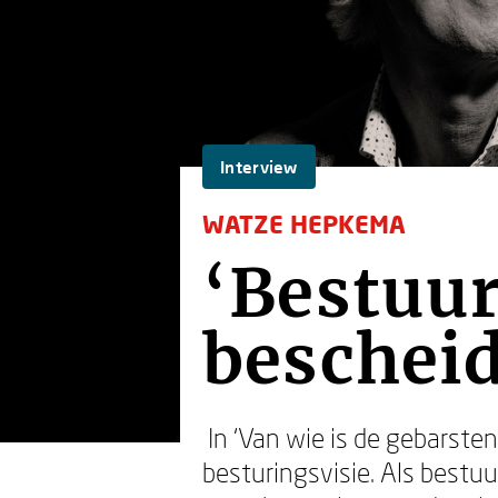
Interview
WATZE HEPKEMA
‘Bestuu
bescheid
In ‘Van wie is de gebarste
besturingsvisie. Als bestuu