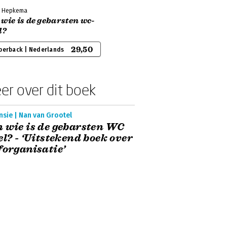
 Hepkema
wie is de gebarsten wc-
l?
29,50
perback | Nederlands
er over dit boek
sie | Nan van Grootel
 wie is de gebarsten WC
el? - ‘Uitstekend boek over
forganisatie’