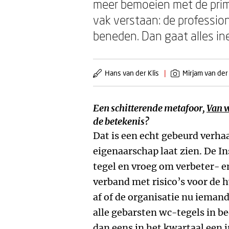
meer bemoeien met de prim
vak verstaan: de profession
beneden. Dan gaat alles ine
Hans van der Klis
|
Mirjam van der
Een schitterende metafoor,
Van w
de betekenis?
Dat is een echt gebeurd verha
eigenaarschap laat zien. De I
tegel en vroeg om verbeter- 
verband met risico’s voor de 
af of de organisatie nu iema
alle gebarsten wc-tegels in b
dan eens in het kwartaal een 