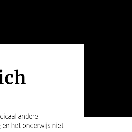
ich
dicaal andere
g en het onderwijs niet