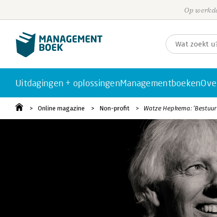
Op werkda
Uitdagingen + oplossingen
Managementboeken
Ove
Online magazine
Non-profit
Watze Hepkema: ‘Bestuurd