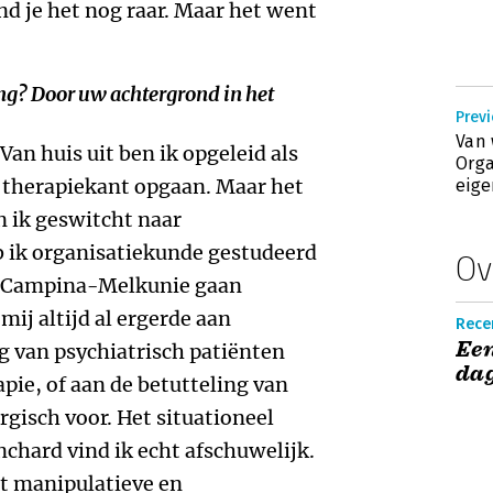
d je het nog raar. Maar het went
g? Door uw achtergrond in het
Prev
Van 
 Van huis uit ben ik opgeleid als
Orga
e therapiekant opgaan. Maar het
eig
en ik geswitcht naar
b ik organisatiekunde gestudeerd
Ov
ij Campina-Melkunie gaan
mij altijd al ergerde aan
Rece
Een
ng van psychiatrisch patiënten
da
ie, of aan de betutteling van
rgisch voor. Het situationeel
nchard vind ik echt afschuwelijk.
at manipulatieve en