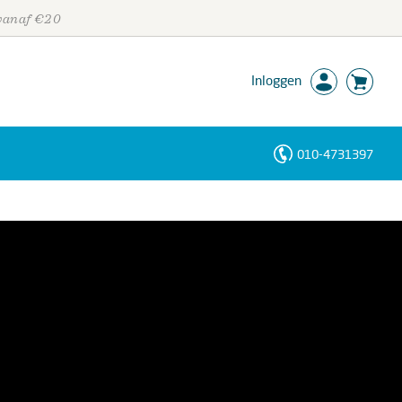
 vanaf €20
Inloggen
010-4731397
Personen
Trefwoorden