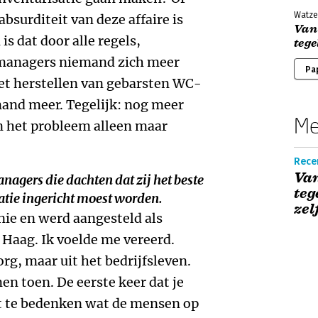
Watze
bsurditeit van deze affaire is
Van 
s dat door alle regels,
tege
managers niemand zich meer
Pa
et herstellen van gebarsten WC-
emand meer. Tegelijk: nog meer
Me
n het probleem alleen maar
Recen
Van
anagers die dachten dat zij het beste
teg
atie ingericht moest worden.
zel
e en werd aangesteld als
Haag. Ik voelde me vereerd.
org, maar uit het bedrijfsleven.
en toen. De eerste keer dat je
 te bedenken wat de mensen op