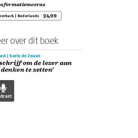
nsformatiemoeras
24,99
perback | Nederlands
er over dit boek
ast | Karin de Zwaan
 schrijf om de lezer aan
 denken te zetten’
dcast