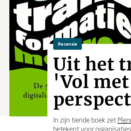
Recensie
Uit het 
'Vol me
perspect
In zijn tiende boek zet
Men
betekent voor organisaties