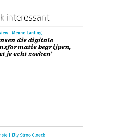
k interessant
view | Menno Lanting
nsen die digitale
nsformatie begrijpen,
t je echt zoeken’
sie | Elly Stroo Cloeck