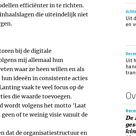
ellen efficiënter in te richten.
Acht
inhaalslagen die uiteindelijk niet
Uit 
rgen.
en v
oren bij de digitale
Rece
olgens mij allemaal hun
Uit 
hand
weten waar ze heen willen en als
tran
t hun ideeën in consistente acties
 Lanting vaak te veel focus op de
Ov
cties die waarde toevoegen.
eld wordt volgens het motto 'Laat
Recen
geen of te weinig visie vanuit de
De 
ges
kin
n dat de organisatiestructuur en