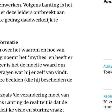
Ne
enwerken. Volgens Lanting is het
het deze leiders ontbreekt aan
e gedrag daadwerkelijk te
formatie
n over het waarom en hoe van
ng noemt het ‘mythes' en heeft er
zer is het de moeite waard om
Achte
vragen wat hij er zelf van vindt.
Toe
re beelden (die hij bescheiden de
 zoals 'de verandering moet van
Rece
 Lanting de realiteit is dat de
20 v
tran
elijke visie en sturing vraagt