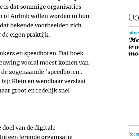
e is dat sommige organisaties
Oo
n of Airbnb willen worden in hun
is dat bekende voorbeelden zich
Inter
 de eigen praktijk.
‘Me
tra
ankers en speedboten. Dat boek
moe
nieuwing vooral moest komen van
, de zogenaamde ‘speedboten'.
s bij: Klein en wendbaar verslaat
aar groot en redelijk snel
 doel van de digitale
Recen
tie een lerende organisatie