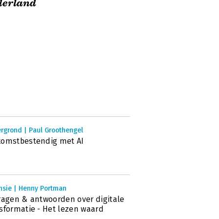
derland
rgrond | Paul Groothengel
komstbestendig met AI
nsie | Henny Portman
ragen & antwoorden over digitale
sformatie - Het lezen waard