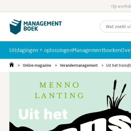
Op werkda
Uitdagingen + oplossingen
Managementboeken
Ove
Online magazine
Verandermanagement
Uit het trans