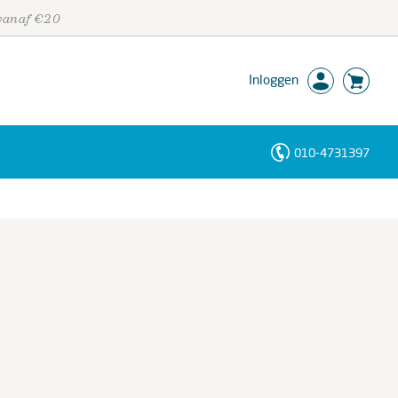
 vanaf €20
Inloggen
010-4731397
Personen
Trefwoorden