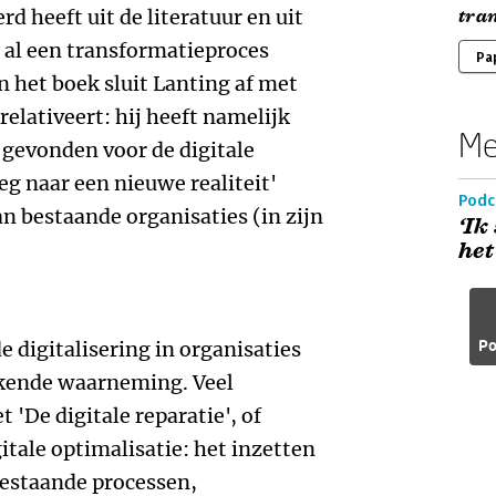
rd heeft uit de literatuur en uit
tra
al een transformatieproces
Pa
n het boek sluit Lanting af met
 relativeert: hij heeft namelijk
Me
gevonden voor de digitale
eg naar een nieuwe realiteit'
Podc
n bestaande organisaties (in zijn
‘Ik
het
Po
e digitalisering in organisaties
kende waarneming. Veel
 'De digitale reparatie', of
itale optimalisatie: het inzetten
bestaande processen,