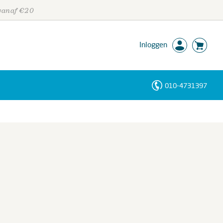
 vanaf €20
Inloggen
010-4731397
Personen
Trefwoorden