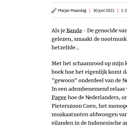
Marjan Maandag
|
30 juni 2021
|
1-2
Als je
Banda
- De genocide van
gelezen, smaakt de nootmuska
hetzelfde...
Met het schaamrood op mijn ka
boek hoe het eigenlijk komt da
"gewoon" onderdeel van de N
In een adembenemend relaas v
Pagee
hoe de Nederlanders, o
Pieterszoon Coen, het monopo
muskaatnoten afdwongen van 
eilanden in de Indonesische a