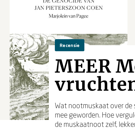
Recensie
MEER Mo
vruchte
Wat nootmuskaat over de sp
mee geworden. Hoe verguld 
de muskaatnoot zelf, lekker